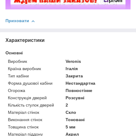
Приховати
Характеристики
Основні
Виробник
Veronis
Країна виробник
Італія
Тип кабіни
Закрита
Форма душової кабіни
Нестандартна
Огорожа
Повностінне
Конструкція дверей
Розсувні
Кількість стулок дверей
2
Матеріал стінок
Скло
Виконання стінок
Тоновані
Товщина стінок
5 мм
Матеріал піддону
Акрил