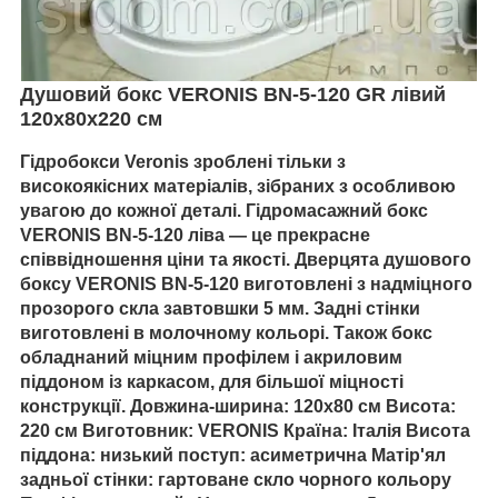
Душовий бокс VERONIS BN-5-120
GR
лівий
120х80х220 см
Гідробокси Veronis
зроблені тільки з
високоякісних матеріалів, зібраних з особливою
увагою до кожної деталі.
Гідромасажний бокс
VERONIS BN-5-120
ліва — це прекрасне
співвідношення ціни та якості. Дверцята
душового
боксу VERONIS BN-5-120
виготовлені з надміцного
прозорого скла завтовшки 5 мм. Задні стінки
виготовлені в молочному кольорі. Також бокс
обладнаний міцним профілем і акриловим
піддоном із каркасом, для більшої міцності
конструкції. Довжина-ширина: 120х80 см Висота:
220 см Виготовник: VERONIS Країна: Італія Висота
піддона: низький поступ: асиметрична Матір'ял
задньої стінки: гартоване скло чорного кольору