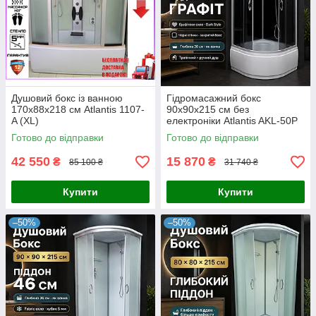
Душовий бокс із ванною
Гідромасажний бокс
170х88х218 см Atlantis 1107-
90x90x215 см без
A (XL)
електроніки Atlantis AKL-50P
ECO GR
Готово до відправки
Готово до відправки
42 550
15 870
₴
₴
85 100 ₴
31 740 ₴
Купити
Купити
–50%
–50%