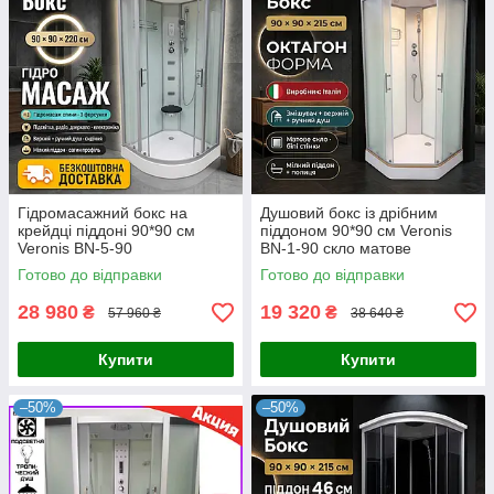
Гідромасажний бокс на
Душовий бокс із дрібним
крейдці піддоні 90*90 см
піддоном 90*90 см Veronis
Veronis BN-5-90
BN-1-90 скло матове
Готово до відправки
Готово до відправки
28 980
19 320
₴
₴
57 960 ₴
38 640 ₴
Купити
Купити
–50%
–50%