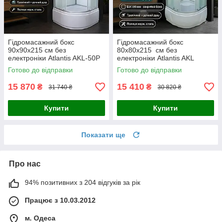
Гідромасажний бокс
Гідромасажний бокс
90x90x215 см без
80x80x215 см без
електроніки Atlantis AKL-50P
електроніки Atlantis AKL
ECO XL
1325P (XL) ECO
Готово до відправки
Готово до відправки
15 870
15 410
₴
₴
31 740 ₴
30 820 ₴
Купити
Купити
Показати ще
Про нас
94% позитивних з 204 відгуків за рік
Працює з 10.03.2012
м. Одеса