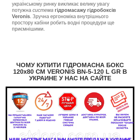
українському ринку викликає велику увагу
потужна
система
гідромасажу гідробоксів
Veronis
. Зручна ергономіка внутрішнього
простору кабіни робить водні процедури ще
приємнішими.
ЧОМУ КУПИТИ ГІДРОМАСНА БОКС
120х80 СМ VERONIS BN-5-120 L
GR В
УКРАИНЕ У НАС НА САЙТЕ