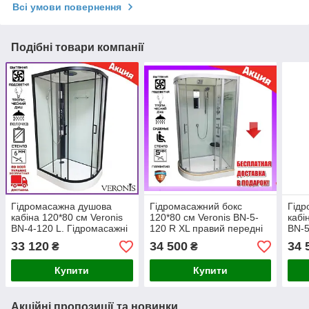
Всі умови повернення
Подібні товари компанії
Гідромасажна душова
Гідромасажний бокс
Гідр
кабіна 120*80 см Veronis
120*80 см Veronis BN-5-
кабі
BN-4-120 L. Гідромасажні
120 R XL правий передні
BN-5
кабіни та бокси 120x80 см
скла матові
пере
33 120
34 500
34 
₴
₴
Купити
Купити
Акційні пропозиції та новинки