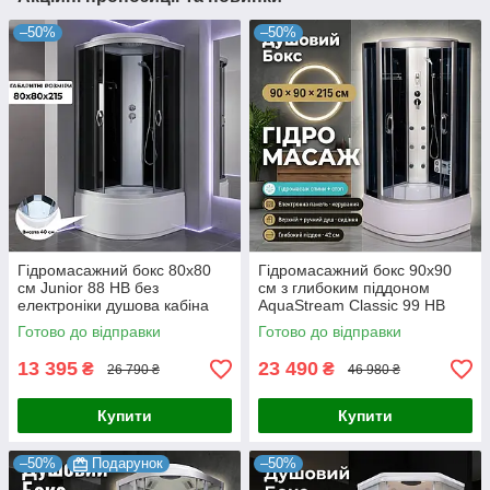
–50%
–50%
Гідромасажний бокс 80x80
Гідромасажний бокс 90x90
см Junior 88 HB без
см з глибоким піддоном
електроніки душова кабіна
AquaStream Classic 99 HB
Готово до відправки
Готово до відправки
13 395
23 490
₴
₴
26 790 ₴
46 980 ₴
Купити
Купити
–50%
Подарунок
–50%