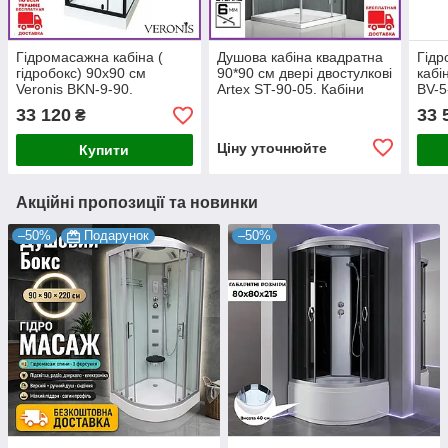
Гідромасажна кабіна (
Душова кабіна квадратна
Гідр
гідробокс) 90х90 см
90*90 см двері двостулкові
кабі
Veronis BKN-9-90.
Artex ST-90-05. Кабіни
BV-5
Квадратна гідромасажна
душові квадратні
33 120
33 
₴
душова кабіна
Ціну уточнюйте
Купити
Акційні пропозиції та новинки
–50%
Подарунок
–50%