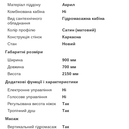
Матеріал піддону
Акрил
Комбінована кабіна
Ні
Вид сантехнічного
Гідромасажна кабіна
обладнання
Колір профілю
Сатин (матовий)
Конструкція стінок
Каркасна
Стан
Новий
Габаритні розміри
Ширина
900 мм
Довжина
700 мм
Висота
2150 мм
Додаткові функції і характеристики
Електронне управління
Ні
Голосове управління
Ні
Регульована висота ніжок
Так
Тропічний душ
Так
Масаж
Вертикальний гідромасаж
Так