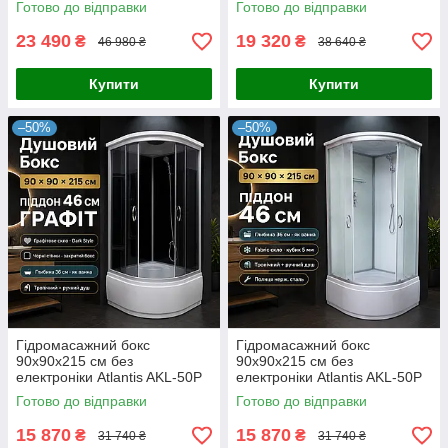
Готово до відправки
Готово до відправки
23 490
19 320
₴
₴
46 980 ₴
38 640 ₴
Купити
Купити
–50%
–50%
Гідромасажний бокс
Гідромасажний бокс
90x90x215 см без
90x90x215 см без
електроніки Atlantis AKL-50P
електроніки Atlantis AKL-50P
ECO GR
ECO XL
Готово до відправки
Готово до відправки
15 870
15 870
₴
₴
31 740 ₴
31 740 ₴