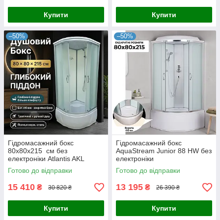
Купити
Купити
–50%
–50%
Гідромасажний бокс
Гідромасажний бокс
80x80x215 см без
AquaStream Junior 88 HW без
електроніки Atlantis AKL
електроніки
1325P (XL) ECO
Готово до відправки
Готово до відправки
15 410
13 195
₴
₴
30 820 ₴
26 390 ₴
Купити
Купити