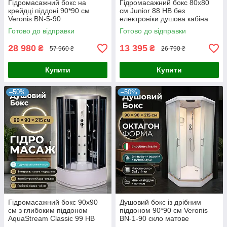
Гідромасажний бокс на
Гідромасажний бокс 80x80
крейдці піддоні 90*90 см
см Junior 88 HB без
Veronis BN-5-90
електроніки душова кабіна
Готово до відправки
Готово до відправки
28 980
13 395
₴
₴
57 960 ₴
26 790 ₴
Купити
Купити
–50%
–50%
Гідромасажний бокс 90x90
Душовий бокс із дрібним
см з глибоким піддоном
піддоном 90*90 см Veronis
AquaStream Classic 99 HB
BN-1-90 скло матове