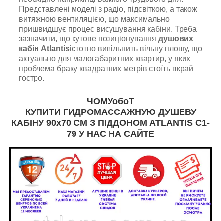
Представлені моделі з радіо, підсвіткою, а також
витяжною вентиляцією, що максимально
пришвидшує процес висушування кабіни. Треба
зазначити, що кутове позиціонування
душових
кабін Atlantis
істотно вивільнить вільну площу, що
актуально для малогабаритних квартир, у яких
проблема браку квадратних метрів стоїть вкрай
гостро.
ЧОМУобоТ
КУПИТИ ГИДРОМАССАЖНУЮ ДУШЕВУ
КАБІНУ 90x70 СМ З ПІДДОНОМ ATLANTIS C1-
79
У НАС НА САЙТЕ