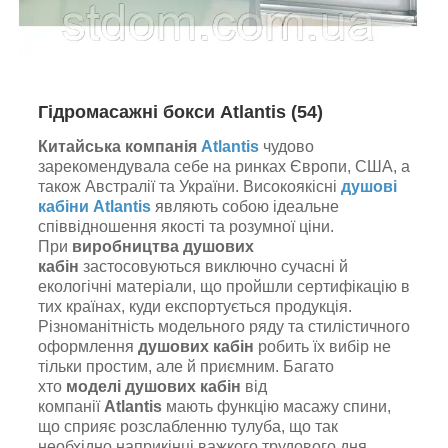
Гідромасажні бокси Atlantis (54)
Китайська компанія
Atlantis
чудово
зарекомендувала себе на ринках Європи, США, а
також Австралії та України. Високоякісні
душові
кабіни Atlantis
являють собою ідеальне
співвідношення якості та розумної ціни.
При
виробництва душових
кабін
застосовуються виключно сучасні й
екологічні матеріали, що пройшли сертифікацію в
тих країнах, куди експортується продукція.
Різноманітність модельного ряду та стилістичного
оформлення
душових кабін
робить їх вибір не
тільки простим, але й приємним. Багато
хто
моделі душових кабін
від
компанії
Atlantis
мають функцію масажу спини,
що сприяє розслабленню тулуба, що так
необхідно наприкінці важкого трудового дня.