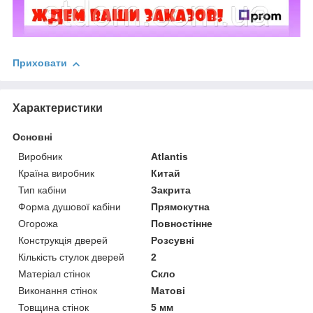
Приховати
Характеристики
Основні
Виробник
Atlantis
Країна виробник
Китай
Тип кабіни
Закрита
Форма душової кабіни
Прямокутна
Огорожа
Повностінне
Конструкція дверей
Розсувні
Кількість стулок дверей
2
Матеріал стінок
Скло
Виконання стінок
Матові
Товщина стінок
5 мм