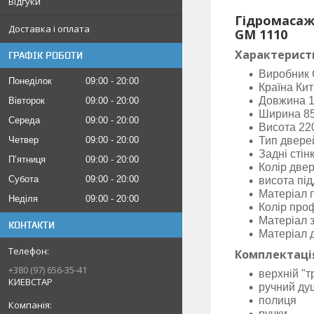
Відгуки
Гідромасаж
Доставка і оплата
GM
1110
Характерист
ГРАФІК РОБОТИ
Виробник
Понеділок
09:00
20:00
Країна Ки
Довжина 
Вівторок
09:00
20:00
Ширина 8
Середа
09:00
20:00
Висота 22
Четвер
09:00
20:00
Тип двере
Задні стін
Пʼятниця
09:00
20:00
Колір две
Субота
09:00
20:00
висота пі
Матеріал 
Неділя
09:00
20:00
Колір про
Матеріал з
КОНТАКТИ
Матеріал 
Комплектац
+380 (97) 656-35-41
верхній "т
КИЕВСТАР
ручний ду
полиця
ручки