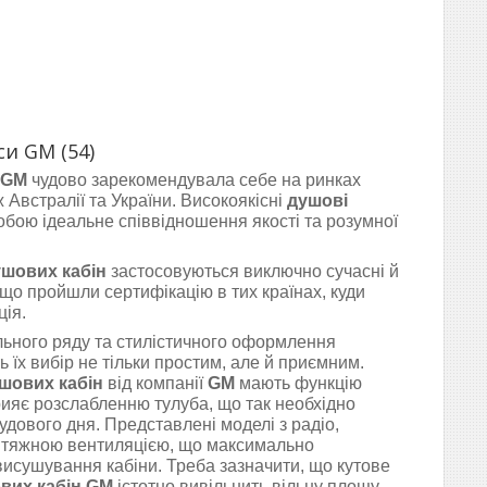
си GM (54)
я GM
чудово зарекомендувала себе на ринках
 Австралії та України. Високоякісні
душові
обою ідеальне співвідношення якості та розумної
шових кабін
застосовуються виключно сучасні й
 що пройшли сертифікацію в тих країнах, куди
ція.
льного ряду та стилістичного оформлення
 їх вибір не тільки простим, але й приємним.
шових кабін
від компанії
GM
мають функцію
ияє розслабленню тулуба, що так необхідно
удового дня. Представлені моделі з радіо,
витяжною вентиляцією, що максимально
исушування кабіни. Треба зазначити, що кутове
вих кабін GM
істотно вивільнить вільну площу,