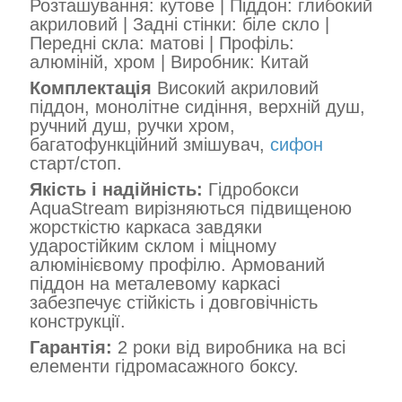
Розташування: кутове | Піддон: глибокий
акриловий | Задні стінки: біле скло |
Передні скла: матові | Профіль:
алюміній, хром | Виробник: Китай
Комплектація
Високий акриловий
піддон, монолітне сидіння, верхній душ,
ручний душ, ручки хром,
багатофункційний змішувач,
сифон
старт/стоп.
Якість і надійність:
Гідробокси
AquaStream вирізняються підвищеною
жорсткістю каркаса завдяки
ударостійким склом і міцному
алюмінієвому профілю. Армований
піддон на металевому каркасі
забезпечує стійкість і довговічність
конструкції.
Гарантія:
2 роки від виробника на всі
елементи гідромасажного боксу.