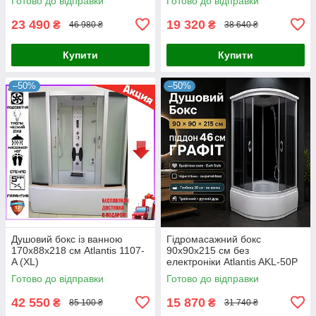
Готово до відправки
Готово до відправки
23 490
19 320
₴
₴
46 980 ₴
38 640 ₴
Купити
Купити
–50%
–50%
Душовий бокс із ванною
Гідромасажний бокс
170х88х218 см Atlantis 1107-
90x90x215 см без
A (XL)
електроніки Atlantis AKL-50P
ECO GR
Готово до відправки
Готово до відправки
42 550
15 870
₴
₴
85 100 ₴
31 740 ₴