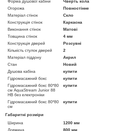
Форма душової кабіни
Чверть кола
Огорожа
Повностінне
Матеріал стінок
Скло
Конструкція стінок
Каркасна
Виконання стінок
Матові
Товщина стінок
4 мм
Конструкція дверей
Розсувні
Кількість стулок дверей
2
Матеріал піддону
Акрил
Стан
Новий
Душова кабіна
купити
Гідромасажний бокс
купити
Гідромасажний бокс 80*80
купити
см AquaStream Junior 88
HB без електроніки
Гідромасажний бокс 80*80
купити
см
Габаритні розміри
Ширина
1200 мм
Довжина
800 мм