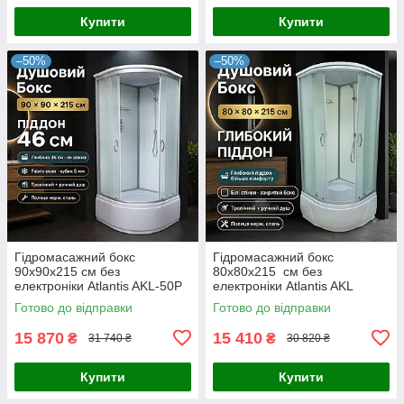
Купити
Купити
–50%
–50%
Гідромасажний бокс
Гідромасажний бокс
90x90x215 см без
80x80x215 см без
електроніки Atlantis AKL-50P
електроніки Atlantis AKL
ECO XL
1325P (XL) ECO
Готово до відправки
Готово до відправки
15 870
15 410
₴
₴
31 740 ₴
30 820 ₴
Купити
Купити