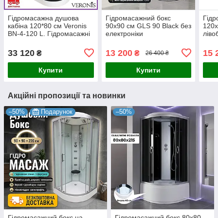
Гідромасажна душова
Гідромасажний бокс
Гідр
кабіна 120*80 см Veronis
90х90 см GLS 90 Black без
120х
BN-4-120 L. Гідромасажні
електроніки
ліво
кабіни та бокси 120x80 см
33 120
13 200
15 
₴
₴
26 400 ₴
Купити
Купити
Акційні пропозиції та новинки
–50%
Подарунок
–50%
Гідромасажний бокс на
Гідромасажний бокс 80x80