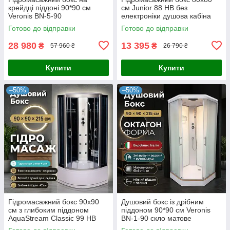
крейдці піддоні 90*90 см
см Junior 88 HB без
Veronis BN-5-90
електроніки душова кабіна
Готово до відправки
Готово до відправки
28 980
13 395
₴
₴
57 960 ₴
26 790 ₴
Купити
Купити
–50%
–50%
Гідромасажний бокс 90x90
Душовий бокс із дрібним
см з глибоким піддоном
піддоном 90*90 см Veronis
AquaStream Classic 99 HB
BN-1-90 скло матове