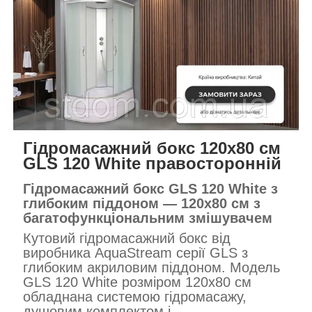
Гідромасажний бокс 120х80 см
GLS 120 White правосторонній
Гідромасажний бокс GLS 120 White з
глибоким піддоном — 120x80 см з
багатофункціональним змішувачем
Кутовий гідромасажний бокс від
виробника AquaStream серії GLS з
глибоким акриловим піддоном. Модель
GLS 120 White розміром 120x80 см
обладнана системою гідромасажу,
душовим комплектом і