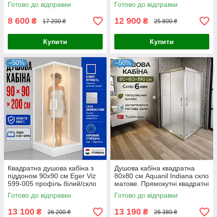
Zuzmara
Готово до відправки
Готово до відправки
8 600
12 900
₴
₴
17 200 ₴
25 800 ₴
Купити
Купити
–50%
–50%
Квадратна душова кабіна з
Душова кабіна квадратна
піддоном 90х90 см Eger Viz
80х80 см Aquanil Indiana скло
599-005 профіль білий/скло
матове. Прямокутні квадратні
Zuzmara
душові кабіни
Готово до відправки
Готово до відправки
13 100
13 190
₴
₴
26 200 ₴
26 380 ₴