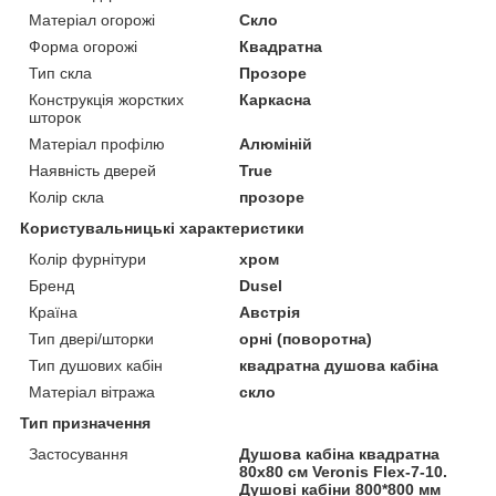
Матеріал огорожі
Скло
Форма огорожі
Квадратна
Тип скла
Прозоре
Конструкція жорстких
Каркасна
шторок
Матеріал профілю
Алюміній
Наявність дверей
True
Колір скла
прозоре
Користувальницькі характеристики
Колір фурнітури
хром
Бренд
Dusel
Країна
Австрія
Тип двері/шторки
орні (поворотна)
Тип душових кабін
квадратна душова кабіна
Матеріал вітража
скло
Тип призначення
Застосування
Душова кабіна квадратна
80х80 см Veronis Flex-7-10.
Душові кабіни 800*800 мм