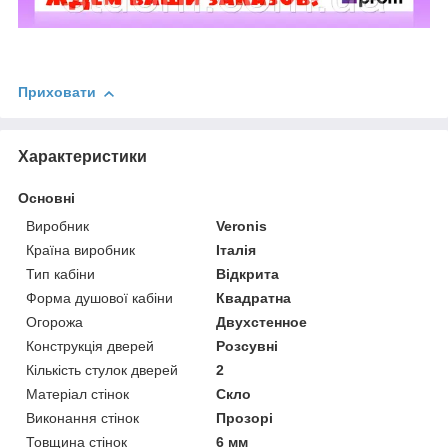
Приховати
Характеристики
Основні
Виробник
Veronis
Країна виробник
Італія
Тип кабіни
Відкрита
Форма душової кабіни
Квадратна
Огорожа
Двухстенное
Конструкція дверей
Розсувні
Кількість стулок дверей
2
Матеріал стінок
Скло
Виконання стінок
Прозорі
Товщина стінок
6 мм