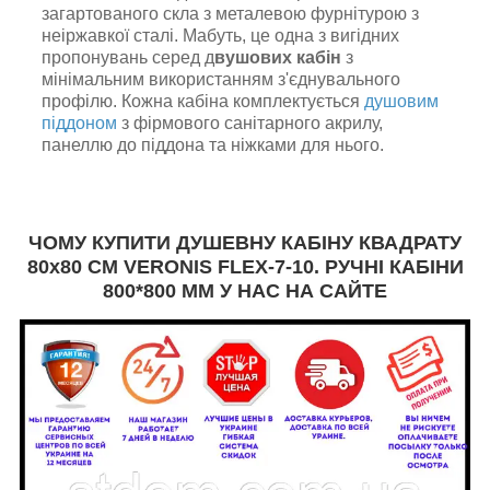
загартованого скла з металевою фурнітурою з
неіржавкої сталі. Мабуть, це одна з вигідних
пропонувань серед д
вушових кабін
з
мінімальним використанням з'єднувального
профілю. Кожна кабіна комплектується
душовим
піддоном
з фірмового санітарного акрилу,
панеллю до піддона та ніжками для нього.
ЧОМУ КУПИТИ ДУШЕВНУ КАБІНУ КВАДРАТУ
80х80 СМ VERONIS FLEX-7-10. РУЧНІ КАБІНИ
800*800 ММ У НАС НА САЙТЕ