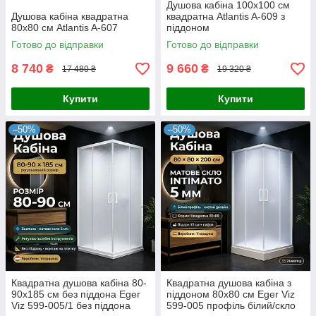
Душова кабіна 100x100 см
Душова кабіна квадратна
квадратна Atlantis A-609 з
80x80 см Atlantis A-607
піддоном
Готово до відправки
Готово до відправки
8 740
9 660
₴
₴
17 480 ₴
19 320 ₴
Купити
Купити
–50%
–50%
Квадратна душова кабіна 80-
Квадратна душова кабіна з
90х185 см без піддона Eger
піддоном 80х80 см Eger Viz
Viz 599-005/1 без піддона
599-005 профіль білий/скло