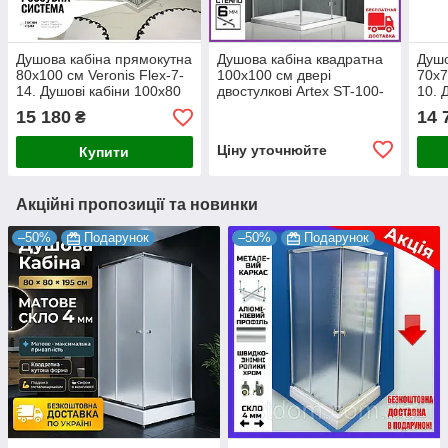
Душова кабіна прямокутна
Душова кабіна квадратна
Душо
80х100 см Veronis Flex-7-
100х100 см двері
70х7
14. Душові кабіни 100х80
двостулкові Artex ST-100-
10. 
см
05. Кабіни душові
см
15 180
14 
₴
квадратні
Ціну уточнюйте
Купити
Акційні пропозиції та новинки
–50%
Подарунок
–50%
Подарунок