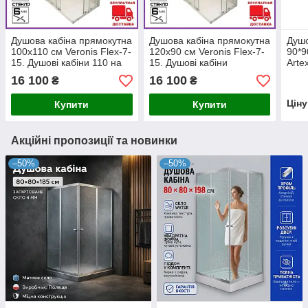
Душова кабіна прямокутна
Душова кабіна прямокутна
Душо
100х110 см Veronis Flex-7-
120х90 см Veronis Flex-7-
90*9
15. Душові кабіни 110 на
15. Душові кабіни
Arte
100 см
900х1200 мм
душо
16 100
16 100
₴
₴
Цін
Купити
Купити
Акційні пропозиції та новинки
–50%
–50%