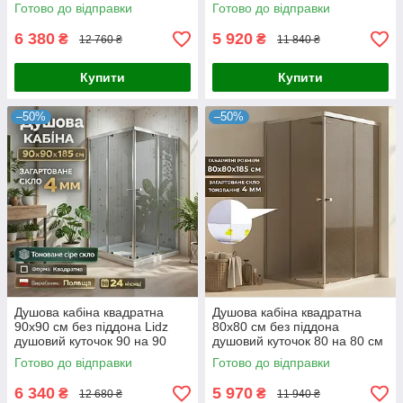
90 на 90
Готово до відправки
Готово до відправки
6 380
5 920
₴
₴
12 760 ₴
11 840 ₴
Купити
Купити
–50%
–50%
Душова кабіна квадратна
Душова кабіна квадратна
90x90 см без піддона Lidz
80x80 см без піддона
душовий куточок 90 на 90
душовий куточок 80 на 80 см
тоноване скло
скло тоноване
Готово до відправки
Готово до відправки
6 340
5 970
₴
₴
12 680 ₴
11 940 ₴