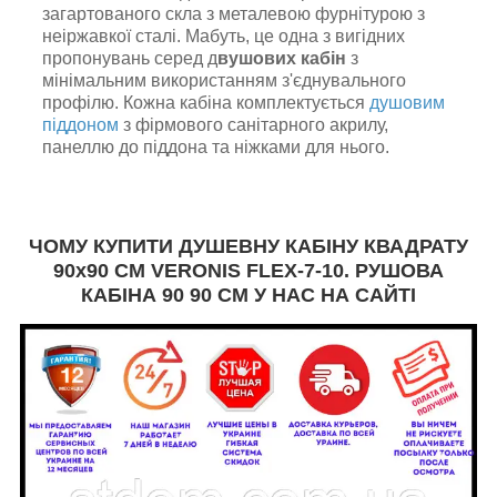
загартованого скла з металевою фурнітурою з
неіржавкої сталі. Мабуть, це одна з вигідних
пропонувань серед д
вушових кабін
з
мінімальним використанням з'єднувального
профілю. Кожна кабіна комплектується
душовим
піддоном
з фірмового санітарного акрилу,
панеллю до піддона та ніжками для нього.
ЧОМУ КУПИТИ ДУШЕВНУ КАБІНУ КВАДРАТУ
90х90 СМ VERONIS FLEX-7-10. РУШОВА
КАБІНА 90 90 СМ У НАС НА САЙТІ