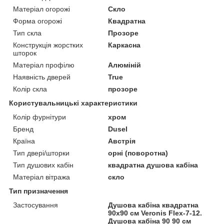
Матеріал огорожі
Скло
Форма огорожі
Квадратна
Тип скла
Прозоре
Конструкція жорстких
Каркасна
шторок
Матеріал профілю
Алюміній
Наявність дверей
True
Колір скла
прозоре
Користувальницькі характеристики
Колір фурнітури
хром
Бренд
Dusel
Країна
Австрія
Тип двері/шторки
орні (поворотна)
Тип душових кабін
квадратна душова кабіна
Матеріал вітража
скло
Тип призначення
Застосування
Душова кабіна квадратна
90х90 см Veronis Flex-7-12.
Душова кабіна 90 90 см