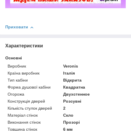
Приховати
Характеристики
Основні
Виробник
Veronis
Країна виробник
Італія
Тип кабіни
Відкрита
Форма душової кабіни
Квадратна
Огорожа
Двухстенное
Конструкція дверей
Розсувні
Кількість стулок дверей
2
Матеріал стінок
Скло
Виконання стінок
Прозорі
Товщина стінок
6 мм