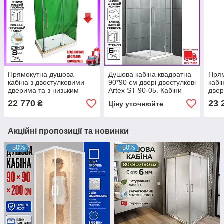
Прямокутна душова
Душова кабіна квадратна
Пря
кабіна з двостулковими
90*90 см двері двостулкові
кабі
дверима та з низьким
Artex ST-90-05. Кабіни
двер
піддоном 100х80 см
душові квадратні
підд
22 770
23 
₴
Ціну уточнюйте
Veronis KN-8-08 (права)
Vero
Акційні пропозиції та новинки
–50%
–50%