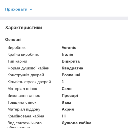
Приховати
Характеристики
Основні
Виробник
Veronis
Країна виробник
Італія
Тип кабіни
Відкрита
Форма душової кабіни
Квадратна
Конструкція дверей
Розпашні
Кількість стулок дверей
1
Матеріал стінок
Скло
Виконання стінок
Прозорі
Товщина стінок
8 мм
Матеріал піддону
Акрил
Комбінована кабіна
Ні
Вид сантехнічного
Душова кабіна
обладнання