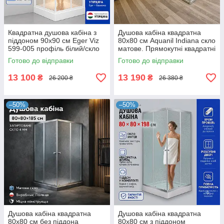
Квадратна душова кабіна з
Душова кабіна квадратна
піддоном 90х90 см Eger Viz
80х80 см Aquanil Indiana скло
599-005 профіль білий/скло
матове. Прямокутні квадратні
Zuzmara
душові кабіни
Готово до відправки
Готово до відправки
13 100
13 190
₴
₴
26 200 ₴
26 380 ₴
–50%
–50%
Душова кабіна квадратна
Душова кабіна квадратна
80x80 см без піддона
80x80 см з піддоном