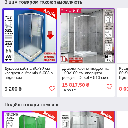
З цим товаром також замовляють
Душова кабіна 90x90 см
Душова кабіна квадратна
Квад
квадратна Atlantis A-608 з
100х100 см дверцята
80-9
піддоном
розсувні Dusel A 513 скло
Eger
прозоре
підд
15 817,50
₴
9 200
8 6
₴
16 650 ₴
Подібні товари компанії