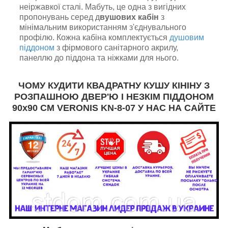
неіржавкої сталі. Мабуть, це одна з вигідних
пропонувань серед д
вушових кабін
з
мінімальним використанням з'єднувального
профілю. Кожна кабіна комплектується
душовим
піддоном
з фірмового санітарного акрилу,
панеллю до піддона та ніжками для нього.
ЧОМУ КУДИТИ КВАДРАТНУ КУШУ КІНІНУ З
РОЗПАШНОЮ ДВЕР'Ю І НЕЗКІМ ПІДДОНОМ
90х90 СМ VERONIS KN-8-07
У НАС НА САЙТЕ