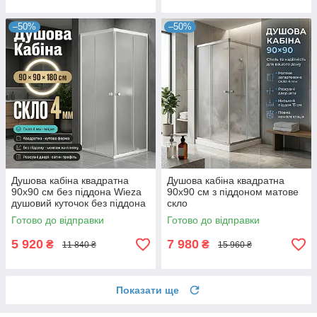
–50%
–50%
Душова кабіна квадратна
Душова кабіна квадратна
90x90 см без піддона Wieza
90x90 см з піддоном матове
душовий куточок без піддона
скло
90 на 90
Готово до відправки
Готово до відправки
5 920
7 980
₴
₴
11 840 ₴
15 960 ₴
Показати ще