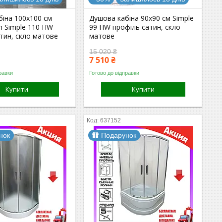
біна 100x100 см
Душова кабіна 90x90 см Simple
m Simple 110 HW
99 HW профіль сатин, скло
тин, скло матове
матове
15 020 ₴
7 510 ₴
равки
Готово до відправки
Купити
Купити
637152
нок
Подарунок