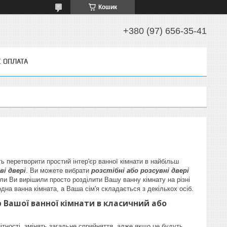
Кошик
+380 (97) 656-35-41
І ОПЛАТА
ть перетворити простий інтер'єр ванної кімнати в найбільш
ві двері
. Ви можете вибрати
розстібні або розсувні двері
ли Ви вирішили просто розділити Вашу ванну кімнату на різні
дна ванна кімната, а Ваша сім'я складається з декількох осіб.
 Вашої ванної кімнати в класичний або
тності, змінять загальне сприйняття, адже якщо це будуть