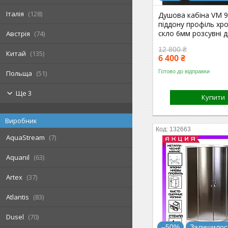
Італія
128
Душова кабіна VM 9
піддону профіль хр
скло 6мм розсувні д
Австрія
74
12 800 ₴
Китай
135
6 400 ₴
Готово до відправки
Польща
51
Ще 3
Купити
Виробник
132663
AquaStream
7
Aquanil
63
Artex
37
Atlantis
83
Dusel
70
–50%
Залишилось