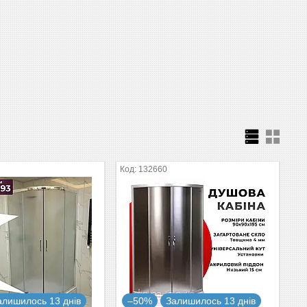
132660
алишилось 13 днів
–50%
Залишилось 13 днів