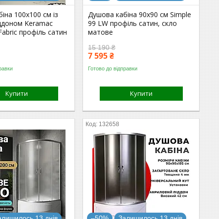
іна 100x100 см із
Душова кабіна 90x90 см Simple
іддоном Keramac
99 LW профіль сатин, скло
Fabric профіль сатин
матове
15 190 ₴
7 595 ₴
равки
Готово до відправки
Купити
Купити
132658
алишилось 13 днів
–50%
Залишилось 13 днів