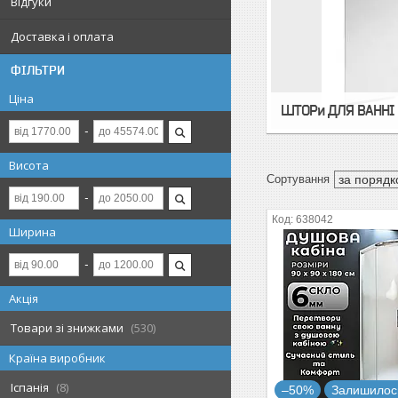
Відгуки
Доставка і оплата
ФІЛЬТРИ
Ціна
ШТОРи ДЛЯ ВАННІ
Висота
638042
Ширина
Акція
Товари зі знижками
530
Країна виробник
Іспанія
8
–50%
Залишилось