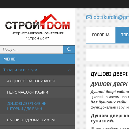
opt1kurdin@gm
Інтернет-магазин сантехніки
ГОЛОВНА
ТОВ
"Строй Дом"
Товари та послуги
ДУШОВІ ДВЕРІ
АКЦІОННЕ ЗАСТОСУВАННЯ
ДУШОВІ ДВЕРІ
ГІДРОМАСАЖНІ КАБІНИ
Душові двері кабін
цікавий, а часом нав
для душових кабін.
ДУШОВІ ДВЕРІ КАБІНИ І
функціональні і зручн
ШТОРКИ ДЛЯ ВАНН
Душові двері к
ВАННИ З ГІДРОМАССАЖЕМ
сучасний.
Шторки прийнято вваж