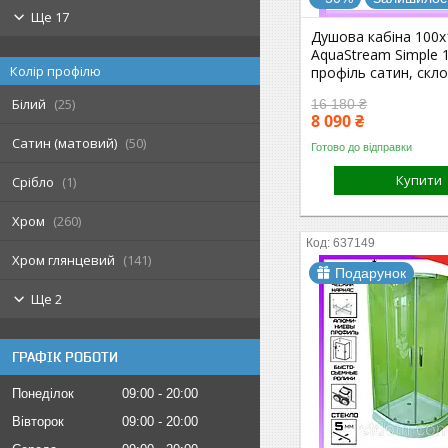
Ще 17
Душова кабіна 100x
AquaStream Simple 
Колір профілю
профіль сатин, скл
Білий
25
16 180 ₴
8 090 ₴
Сатин (матовий)
50
Готово до відправки
Купити
Срібло
1
Хром
260
637149
Хром глянцевий
141
Подарунок
Ще 2
ГРАФІК РОБОТИ
Понеділок
09:00
20:00
Вівторок
09:00
20:00