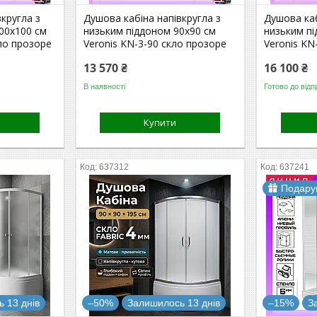
кругла з
Душова кабіна напівкругла з
Душова каб
00х100 см
низьким піддоном 90х90 см
низьким п
кло прозоре
Veronis KN-3-90 скло прозоре
Veronis KN
13 570 ₴
16 100 ₴
В наявності
Готово до відп
Купити
637312
637241
Подару
 13 днів
–50%
Залишилось 13 днів
–15%
З