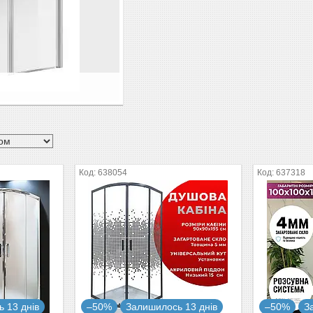
638054
637318
 13 днів
–50%
Залишилось 13 днів
–50%
З