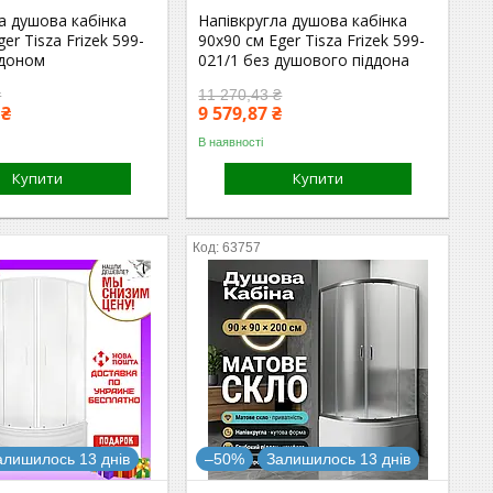
а душова кабінка
Напівкругла душова кабінка
er Tisza Frizek 599-
90x90 см Eger Tisza Frizek 599-
ддоном
021/1 без душового піддона
₴
11 270,43 ₴
 ₴
9 579,87 ₴
В наявності
Купити
Купити
63757
алишилось 13 днів
–50%
Залишилось 13 днів