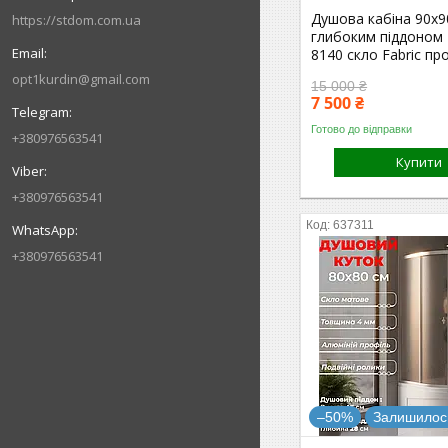
Душова кабіна 90x9
https://stdom.com.ua
глибоким піддоном
8140 скло Fabric пр
opt1kurdin@gmail.com
15 000 ₴
7 500 ₴
Готово до відправки
+380976563541
Купити
+380976563541
637311
+380976563541
–50%
Залишилось