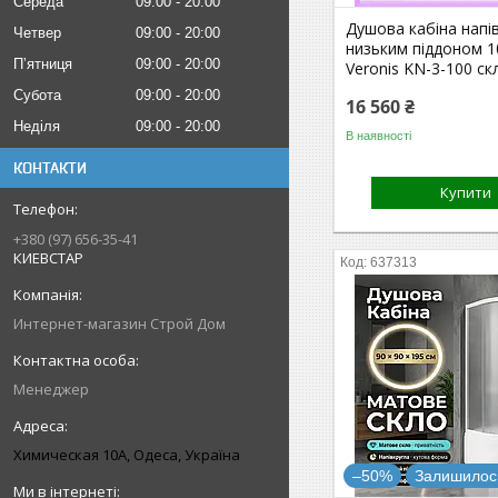
Середа
09:00
20:00
Душова кабіна напів
Четвер
09:00
20:00
низьким піддоном 1
Пʼятниця
09:00
20:00
Veronis KN-3-100 с
Субота
09:00
20:00
16 560 ₴
Неділя
09:00
20:00
В наявності
КОНТАКТИ
Купити
+380 (97) 656-35-41
КИЕВСТАР
637313
Интернет-магазин Строй Дом
Менеджер
Химическая 10А, Одеса, Україна
–50%
Залишилось