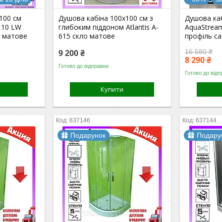
100 см
Душова кабіна 100x100 см з
Душова ка
110 LW
глибоким піддоном Atlantis A-
AquaStrea
о матове
615 скло матове
профіль са
9 200 ₴
16 580 ₴
8 290 ₴
Готово до відправки
Готово до відп
Купити
637146
637144
Подарунок
Подару