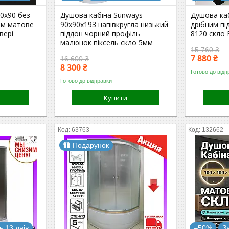
0x90 без
Душова кабіна Sunways
Душова каб
ом матове
90x90х193 напівкругла низький
дрібним п
вері
піддон чорний профіль
8120 скло 
малюнок піксель скло 5мм
15 760 ₴
7 880 ₴
16 600 ₴
8 300 ₴
Готово до відп
Готово до відправки
Купити
63763
132662
Подарунок
 13 днів
–50%
З