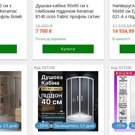
0 см з
Душова кабіна 90x90 см з
Напівкругл
 Keramac
глибоким піддоном Keramac
90x90 см Eg
офіль білий
8140 скло Fabric профіль сатин
021-A з пі
15 400 ₴
17 570,58 
7 700 ₴
14 934,99
Готово до відправки
В наявності
Купити
637249
637240
 13 днів
–50%
Залишилось 13 днів
–15%
З