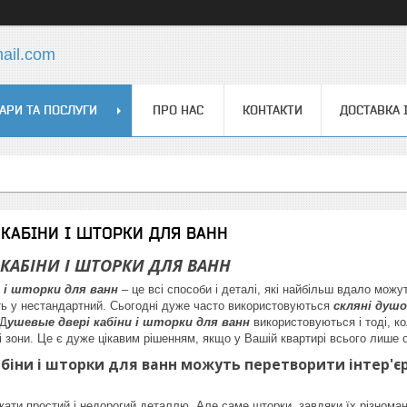
ail.com
АРИ ТА ПОСЛУГИ
ПРО НАС
КОНТАКТИ
ДОСТАВКА 
 КАБІНИ І ШТОРКИ ДЛЯ ВАНН
 КАБІНИ І ШТОРКИ ДЛЯ ВАНН
и і шторки для ванн
– це всі способи і деталі, які найбільш вдало можу
іть у нестандартний. Сьогодні дуже часто використовуються
скляні душо
Д
ушевые двері кабіни і шторки для ванн
використовуються і тоді, ко
і зони. Це є дуже цікавим рішенням, якщо у Вашій квартирі всього лише о
абіни і шторки для ванн можуть перетворити інтер'єр
ати простий і недорогий деталлю. Але саме шторки, завдяки їх різномані