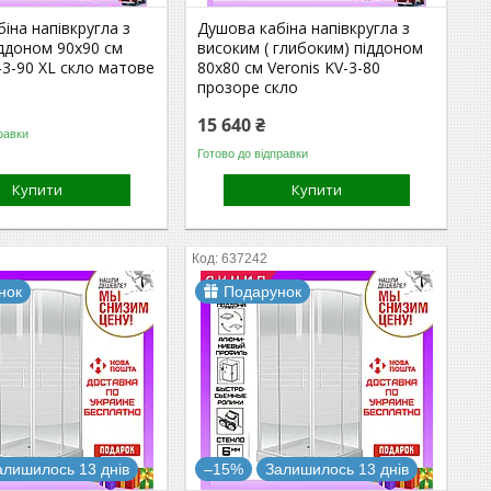
іна напівкругла з
Душова кабіна напівкругла з
іддоном 90х90 см
високим ( глибоким) піддоном
-3-90 XL скло матове
80х80 см Veronis KV-3-80
прозоре скло
15 640 ₴
равки
Готово до відправки
Купити
Купити
637242
нок
Подарунок
алишилось 13 днів
–15%
Залишилось 13 днів