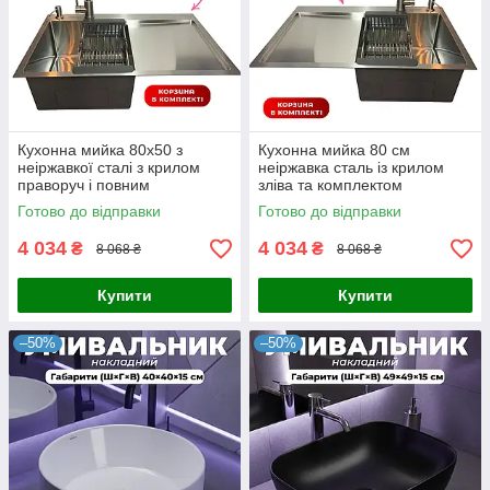
Кухонна мийка 80x50 з
Кухонна мийка 80 см
неіржавкої сталі з крилом
неіржавка сталь із крилом
праворуч і повним
зліва та комплектом
комплектом: змішувач
аксесуарів і змішувачем
Готово до відправки
Готово до відправки
дозатор кошика Stainless
steel
4 034
4 034
₴
₴
8 068 ₴
8 068 ₴
Купити
Купити
–50%
–50%