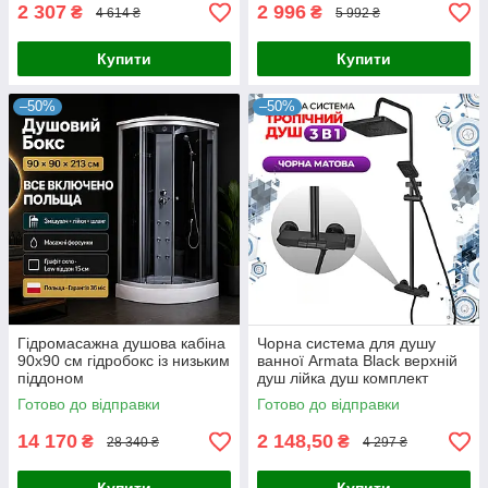
2 307
2 996
₴
₴
4 614 ₴
5 992 ₴
Купити
Купити
–50%
–50%
Гідромасажна душова кабіна
Чорна система для душу
90х90 см гідробокс із низьким
ванної Armata Black верхній
піддоном
душ лійка душ комплект
Готово до відправки
Готово до відправки
14 170
2 148,50
₴
₴
28 340 ₴
4 297 ₴