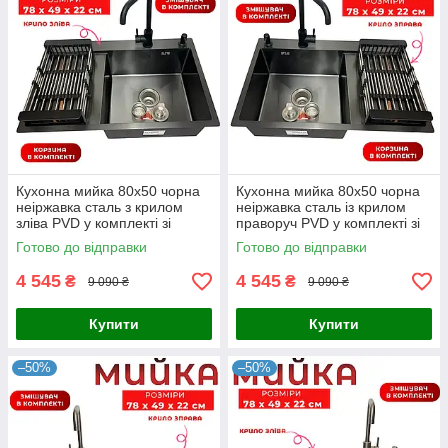
Кухонна мийка 80x50 чорна
Кухонна мийка 80x50 чорна
неіржавка сталь з крилом
неіржавка сталь із крилом
зліва PVD у комплекті зі
праворуч PVD у комплекті зі
змішувачем, дозатором і
змішувачем дозатором і
Готово до відправки
Готово до відправки
кошиком
кошиком
4 545
4 545
₴
₴
9 090 ₴
9 090 ₴
Купити
Купити
–50%
–50%