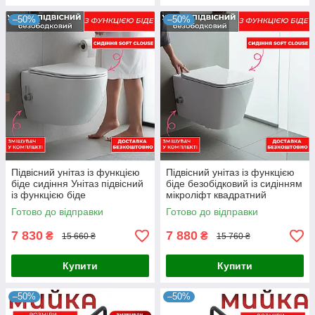
–50%
–50%
Підвісний унітаз із функцією
Підвісний унітаз із функцією
біде сидіння Унітаз підвісний
біде безобідковий із сидінням
із функцією біде
мікроліфт квадратний
Готово до відправки
Готово до відправки
7 830
7 880
₴
₴
15 660 ₴
15 760 ₴
Купити
Купити
–50%
–50%