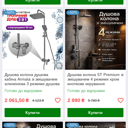
Купити
Купити
–50%
–50%
Душова колона душова
Душова колона ST Premium зі
кабіна Armata зі змішувачем
змішувачем 4 режими хром
алюмінієва 3 режими душова
кнопкове керування
система
Готово до відправки
Готово до відправки
2 061,50
2 890
₴
₴
4 123 ₴
5 780 ₴
Купити
Купити
–50%
–50%