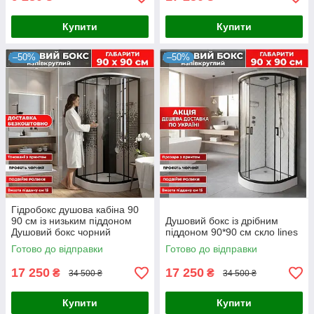
Купити
Купити
–50%
–50%
Гідробокс душова кабіна 90
90 см із низьким піддоном
Душовий бокс із дрібним
Душовий бокс чорний
піддоном 90*90 см скло lines
профіль
Готово до відправки
Готово до відправки
17 250
17 250
₴
₴
34 500 ₴
34 500 ₴
Купити
Купити