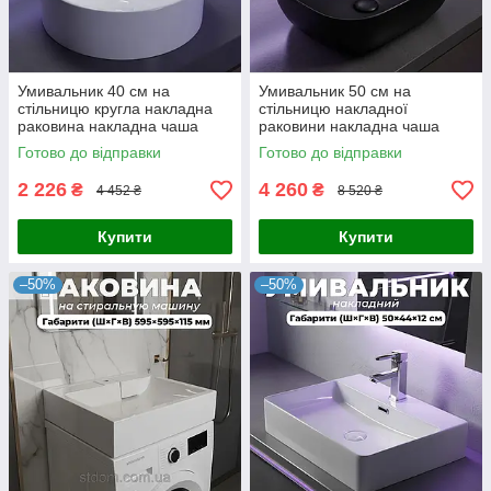
Умивальник 40 см на
Умивальник 50 см на
стільницю кругла накладна
стільницю накладної
раковина накладна чаша
раковини накладна чаша
чорний матовий
Готово до відправки
Готово до відправки
2 226
4 260
₴
₴
4 452 ₴
8 520 ₴
Купити
Купити
–50%
–50%