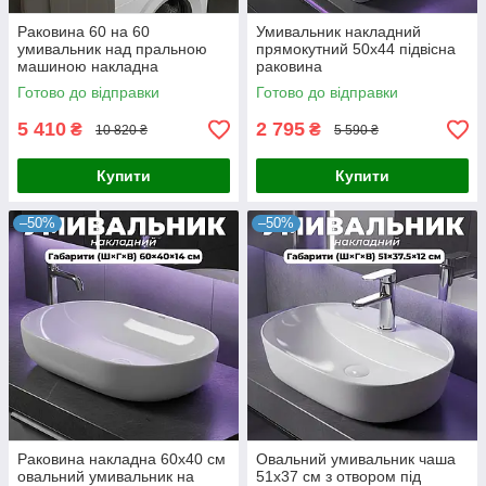
Раковина 60 на 60
Умивальник накладний
умивальник над пральною
прямокутний 50х44 підвісна
машиною накладна
раковина
Готово до відправки
Готово до відправки
5 410
2 795
₴
₴
10 820 ₴
5 590 ₴
Купити
Купити
–50%
–50%
Раковина накладна 60х40 см
Овальний умивальник чаша
овальний умивальник на
51х37 см з отвором під