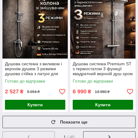
Душова система з виливом і
Душова система Premium ST
верхнім душем 3 режими
з термостатом 3 функції
душова стійка з латуні для
квадратний верхній душ хром
ванної
Готово до відправки
Готово до відправки
2 527
6 990
₴
₴
5 054 ₴
13 980 ₴
Купити
Купити
Показати ще
1
/ 40