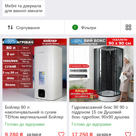
Меблі та дзеркала
для ванної кімнати
Сортування
0
Фільтри
–50%
–50%
Бойлер 80 л
Гідромасажний бокс 90 90 з
накопичувальний із сухим
піддоном 15 см Душовий
ТЕНом вертикальний Бойлер
бокс гідробокс 90х90 душова
80 літрів із сухим теном
кабіна чорний профіль
Готово до відправки
Готово до відправки
піддон низький
9 280
17 250
₴
₴
18 560 ₴
34 500 ₴