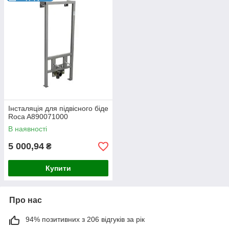
кнопка змиву
.
Якість
систем інсталяцій для унітазів Roca
гарантує
відсутність протікання, утворення конденсату на зливному
бачку, корозії та інших негативних наслідків, що викликаються
впливом вологи. Усі складники інсталяцій виготовлені зі сталі
з порошковим покриттям і пластику — матеріалів, стійких до
зовнішніх впливів і зношування.
Інсталяція для підвісного біде
Roca A890071000
В наявності
5 000,94
₴
Купити
Про нас
94% позитивних з 206 відгуків за рік