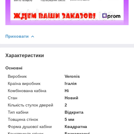
Приховати
Характеристики
Основні
Виробник
Veronis
Країна виробник
Італія
Комбінована кабіна
Ні
Стан
Новий
Кількість стулок дверей
2
Тип кабіни
Відкрита
Товщина стінок
5 мм
Форма душової кабіни
Квадратна
Конструкція стінок
Безкаркасні