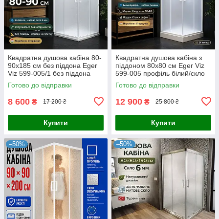
Квадратна душова кабіна 80-
Квадратна душова кабіна з
90х185 см без піддона Eger
піддоном 80х80 см Eger Viz
Viz 599-005/1 без піддона
599-005 профіль білий/скло
Zuzmara
Готово до відправки
Готово до відправки
8 600
12 900
₴
₴
17 200 ₴
25 800 ₴
Купити
Купити
–50%
–50%