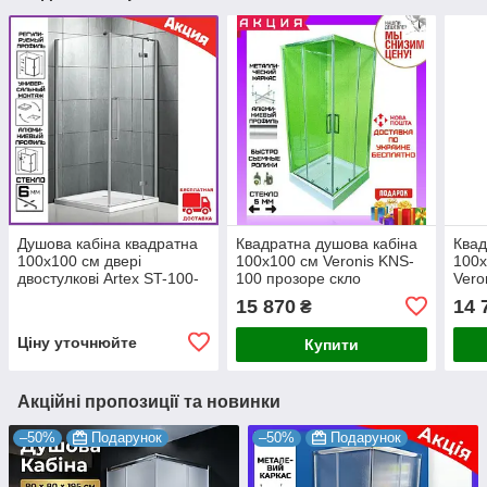
Душова кабіна квадратна
Квадратна душова кабіна
Квад
100х100 см двері
100х100 см Veronis KNS-
100х
двостулкові Artex ST-100-
100 прозоре скло
Vero
05. Кабіни душові
скло
15 870
14 
₴
квадратні
Ціну уточнюйте
Купити
Акційні пропозиції та новинки
–50%
Подарунок
–50%
Подарунок