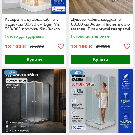
Квадратна душова кабіна з
Душова кабіна квадратна
піддоном 90х90 см Eger Viz
80х80 см Aquanil Indiana скло
599-005 профіль білий/скло
матове. Прямокутні квадратні
Zuzmara
душові кабіни
Готово до відправки
Готово до відправки
13 100
13 190
₴
₴
26 200 ₴
26 380 ₴
Купити
Купити
–50%
–50%