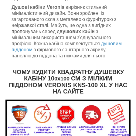
Душові кабіни Veronis
вирізняє стильний
мінімалістичний дизайн. Вони зроблені із
загартованого скла з металевою фурнітурою з
неіржавкої сталі. Мабуть, це одна з вигідних
пропонувань серед д
вушових кабін
з
мінімальним використанням з'єднувального
профілю. Кожна кабіна комплектується
душовим
піддоном
з фірмового санітарного акрилу,
панеллю до піддона та ніжками для нього.
ЧОМУ КУДИТИ КВАДРАТНУ ДУШЕВКУ
КАБІНУ 10
СМ З МІЛКИМ
0х100
ПІДДОНОМ VERONIS KNS-100 XL У НАС
НА САЙТЕ