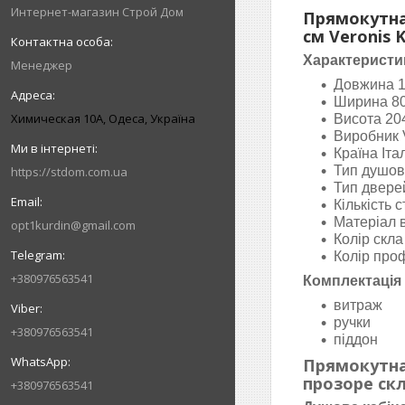
Интернет-магазин Строй Дом
Прямокутна
см Veronis
Характеристи
Менеджер
Довжина 
Ширина 8
Химическая 10А, Одеса, Україна
Висота 20
Виробник 
Країна Іта
Тип душов
https://stdom.com.ua
Тип двере
Кількість 
Матеріал 
opt1kurdin@gmail.com
Колір скла
Колір про
+380976563541
Комплектація
витраж
ручки
+380976563541
піддон
Прямокутна
прозоре ск
+380976563541