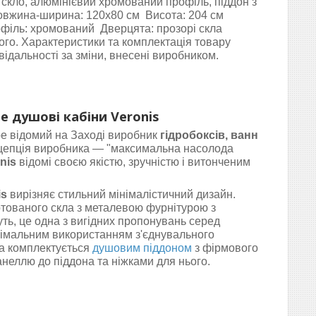
 скло, алюмінієвий хромований профіль, піддон з
Довжина-ширина: 120х80 см Висота: 204 см
офіль: хромований Дверцята: прозорі скла
ого. Характеристики та комплектація товару
ідальності за зміни, внесені виробником.
е душові кабіни Veronis
ре відомий на Заході виробник
гідробоксів, ванн
нцепція виробника — "максимальна насолода
nis
відомі своєю якістю, зручністю і витонченим
is
вирізняє стильний мінімалістичний дизайн.
артованого скла з металевою фурнітурою з
уть, це одна з вигідних пропонувань серед
німальним використанням з'єднувального
а комплектується
душовим піддоном
з фірмового
анеллю до піддона та ніжками для нього.