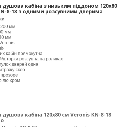
 душова кабіна з низьким піддоном 120х80
 KN-8-18 з одними розсувними дверима
ки
1200 мм
00 мм
40 мм
Veronis
лія
их кабін прямокутна
й/шторки розсувна на роликах
стулок дверей одна
вітражу скло
 прозоре
філю хром
 душова кабіна
120х80
см Veronis
KN-8-18
ло