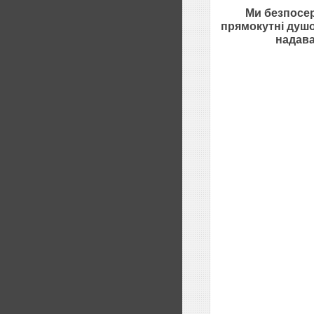
Ми безпосе
прямокутні
душо
надава