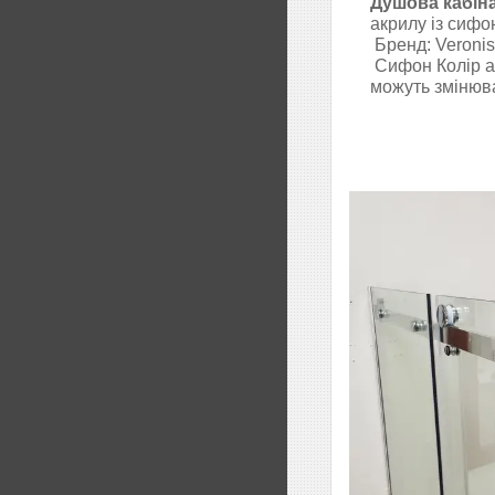
Душова кабіна
акрилу із сифо
Бренд: Veronis
Сифон Колір аб
можуть змінюва