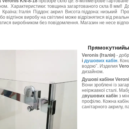
 Veronis KN-8-18
прозоре скло це: 8-міліметрове гартоване
ном. Характеристики: товщина загартованого скла 8 мм!! 
 Країна: Італія Піддон: акрил Висота піддона: низький Пр
о відтінок виробу на світлині може відрізнятися від реальн
тися виробником без повідомлення. Магазин не несе відпов
Прямокутний
ы
Veronis (Італія)
- доб
і
душових кабін
. Ко
водою". Изделия
Vero
дизайном.
Душові кабіни Veron
Вони зроблені із заг
неіржавкої сталі. Маб
д
вушових кабін
з мі
профілю. Кожна кабін
санітарного акрилу, п