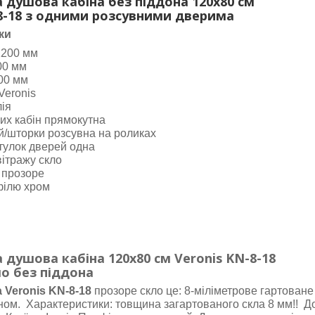
 душова кабіна без піддона 120х80 см
-8-18 з одними розсувними дверима
ки
1200 мм
00 мм
00 мм
Veronis
лія
их кабін прямокутна
й/шторки розсувна на роликах
стулок дверей одна
вітражу скло
 прозоре
філю хром
 душова кабіна
120х80
см Veronis
KN-8-18
ло
без піддона
 Veronis KN-8-18
прозоре скло це: 8-міліметрове гартоване
ном. Характеристики: товщина загартованого скла 8 мм!! 