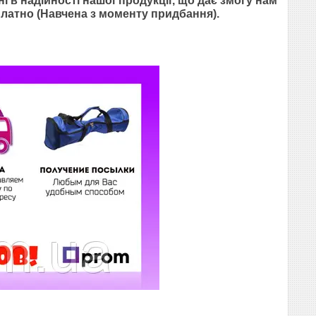
і в надійності нашої продукції, що дає змогу нам
платно (Навчена з моменту придбання).