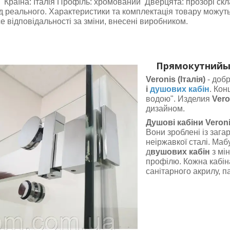
 Країна: Італія Профіль: хромований Дверцята: прозорі скла
ід реального. Характеристики та комплектація товару можу
е відповідальності за зміни, внесені виробником.
Прямокутний
ы
Veronis (Італія)
- доб
і
душових кабін
. Ко
водою". Изделия
Vero
дизайном.
Душові кабіни Veron
Вони зроблені із заг
неіржавкої сталі. Маб
д
вушових кабін
з мі
профілю. Кожна кабін
санітарного акрилу, п