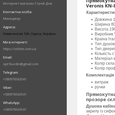
Прямокутна
Интернет-магазин Строй Дом
Veronis KN
Характеристи
Менеджер
Довжина 
Ширина 8
Висота 19
Химическая 10А, Одеса, Україна
Виробник 
Країна Іта
Тип душов
https://stdom.com.ua
Тип двере
Кількість 
Матеріал 
Колір скла
opt1kurdin@gmail.com
Колір про
Комплектація
+380976563541
витраж
ручки
Прямокутна
+380976563541
прозоре ск
Душова кабіна
+380976563541
акрилу із сифо