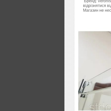
Бренд: Veronis
відрізнятися в
Магазин не нес