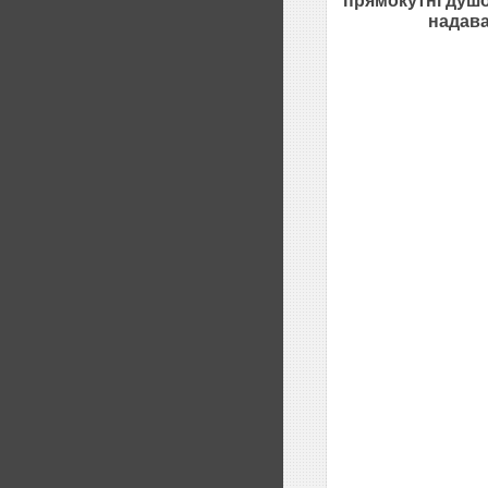
прямокутні
душо
надава