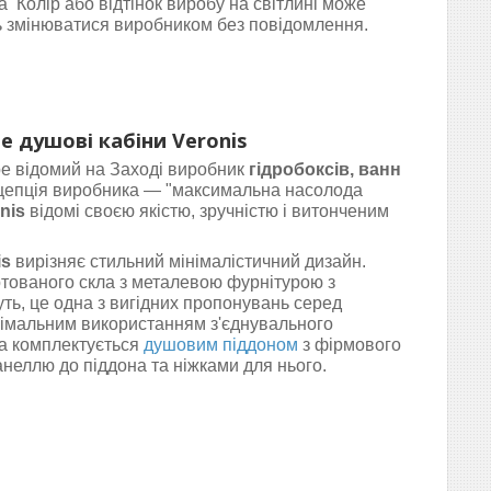
 Колір або відтінок виробу на світлині може
ть змінюватися виробником без повідомлення.
е душові кабіни Veronis
ре відомий на Заході виробник
гідробоксів, ванн
нцепція виробника — "максимальна насолода
nis
відомі своєю якістю, зручністю і витонченим
is
вирізняє стильний мінімалістичний дизайн.
артованого скла з металевою фурнітурою з
уть, це одна з вигідних пропонувань серед
німальним використанням з'єднувального
а комплектується
душовим піддоном
з фірмового
анеллю до піддона та ніжками для нього.