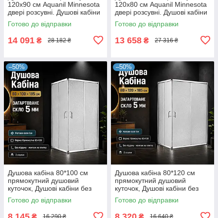
120х90 см Aquanil Minnesota
120x80 см Aquanil Minnesota
двері розсувні. Душові кабіни
двері розсувні. Душові кабіни
120 90 см
120x80 см
Готово до відправки
Готово до відправки
14 091
13 658
₴
₴
28 182 ₴
27 316 ₴
–50%
–50%
Душова кабіна 80*100 см
Душова кабіна 80*120 см
прямокутний душовий
прямокутний душовий
куточок, Душові кабіни без
куточок, Душові кабіни без
піддона 1000х800 мм
піддона 1200х800 мм
Готово до відправки
Готово до відправки
8 145
8 320
₴
₴
16 290 ₴
16 640 ₴