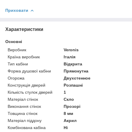
Приховати
Характеристики
Основні
Виробник
Veronis
Країна виробник
Італія
Тип кабіни
Відкрита
Форма душової кабіни
Прямокутна
Огорожа
Двухстенное
Конструкція дверей
Розпашні
Кількість стулок дверей
1
Матеріал стінок
Скло
Виконання стінок
Прозорі
Товщина стінок
8 мм
Матеріал піддону
Акрил
Комбінована кабіна
Ні