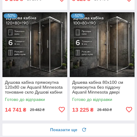
–50%
–50%
Душова кабіна прямокутна
Душева кабіна 80x100 см
120x80 см Aquanil Minnesota
прямокутна без піддону
тоноване скло Душові кабіни
Aquanil Minnesota двері
120x80 см
розсувні
Готово до відправки
Готово до відправки
14 741
13 225
₴
₴
29 482 ₴
26 450 ₴
Показати ще