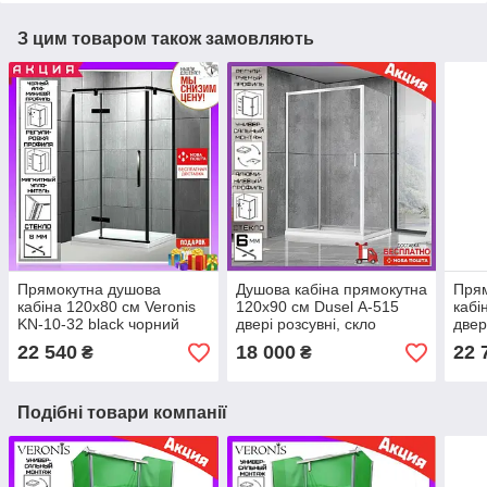
З цим товаром також замовляють
Прямокутна душова
Душова кабіна прямокутна
Пря
кабіна 120х80 см Veronis
120х90 см Dusel А-515
кабі
KN-10-32 black чорний
двері розсувні, скло
двер
профіль
прозоре
підд
22 540
18 000
22 
₴
₴
Vero
Подібні товари компанії