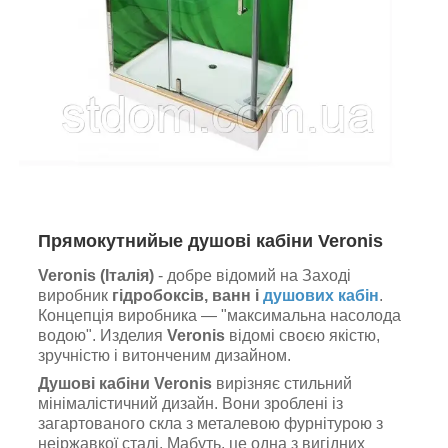
Прямокутний
ые душові кабіни Veronis
Veronis (Італія)
- добре відомий на Заході
виробник
гідробоксів, ванн і
душових кабін
.
Концепція виробника — "максимальна насолода
водою". Изделия
Veronis
відомі своєю якістю,
зручністю і витонченим дизайном.
Душові кабіни Veronis
вирізняє стильний
мінімалістичний дизайн. Вони зроблені із
загартованого скла з металевою фурнітурою з
неіржавкої сталі. Мабуть, це одна з вигідних