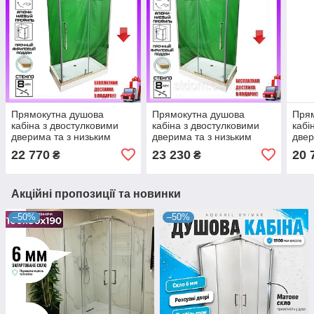
Прямокутна душова
Прямокутна душова
Пря
кабіна з двостулковими
кабіна з двостулковими
кабі
дверима та з низьким
дверима та з низьким
двер
піддоном 100х80 см
піддоном 110х80 см
120х
22 770
23 230
20 
₴
₴
Veronis KN-8-08 (права)
Veronis KN-8-09
ліва
Акційні пропозиції та новинки
–50%
–50%