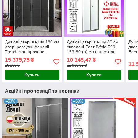
Душові двері в нішу 180 см
Душові двері в нішу 80 см
Душо
двері розсувні Aquanil
складані Eger Bifold 599-
двос
Trend скло прозоре.
163-80 (h) скло прозоре
Eger
Душові двері в нішу 180 см
скло
15 375,75
10 145,47
₴
₴
11 
16 185 ₴
11 935,85 ₴
Купити
Купити
Акційні пропозиції та новинки
–50%
–50%