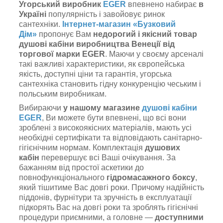
Угорський виробник
EGER
впевнено набирає
в
Україні
популярність і завойовує ринок
сантехніки.
Інтернет-магазин «Бузковий
Дім»
пропонує Вам
недорогий і якісний товар
душові кабіни виробництва Венеції від
торгової марки EGER
. Маючи у своєму арсеналі
такі важливі характеристики, як європейська
якість, доступні ціни та гарантія, угорська
сантехніка становить гідну конкуренцію чеським і
польським виробникам.
Вибираючи
у нашому
магазине
душові кабіни
EGER
, Ви можете бути впевнені, що всі вони
зроблені з високоякісних матеріалів, мають усі
необхідні сертифікати та відповідають санітарно-
гігієнічним нормам. Комплектація
душових
кабін
перевершує всі Ваші очікування. За
бажанням від простої аскетики до
повнофункціонального
гідромасажного боксу
,
який тішитиме Вас довгі роки. Причому надійність
піддонів, фурнітури та зручність в експлуатації
підкорять Вас на довгі роки та зроблять гігієнічні
процедури приємними, а головне —
доступними