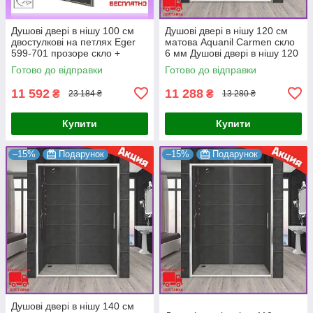
Душові двері в нішу 100 см
Душові двері в нішу 120 см
двостулкові на петлях Eger
матова Aquanil Carmen скло
599-701 прозоре скло +
6 мм Душові двері в нішу 120
Банний рушник
см
Готово до відправки
Готово до відправки
11 592
11 288
₴
₴
23 184 ₴
13 280 ₴
Купити
Купити
–15%
Подарунок
–15%
Подарунок
Душові двері в нішу 140 см