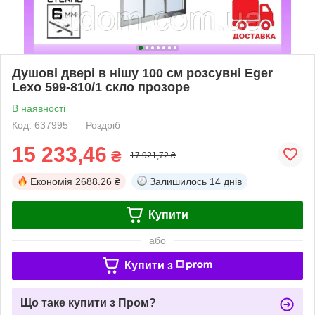
Душові двері в нішу 100 см розсувні Eger
Lexo 599-810/1 скло прозоре
В наявності
Код: 637995
Роздріб
15 233,46
₴
17 921,72 ₴
Економія
2688.26 ₴
Залишилось
14 днів
Купити
або
Купити з
Що таке купити з Пром?