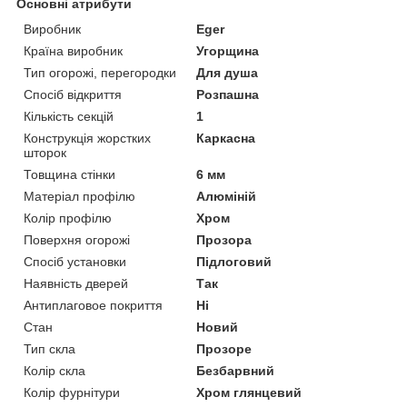
Основні атрибути
Виробник
Eger
Країна виробник
Угорщина
Тип огорожі, перегородки
Для душа
Спосіб відкриття
Розпашна
Кількість секцій
1
Конструкція жорстких
Каркасна
шторок
Товщина стінки
6 мм
Матеріал профілю
Алюміній
Колір профілю
Хром
Поверхня огорожі
Прозора
Спосіб установки
Підлоговий
Наявність дверей
Так
Антиплаговое покриття
Ні
Стан
Новий
Тип скла
Прозоре
Колір скла
Безбарвний
Колір фурнітури
Хром глянцевий