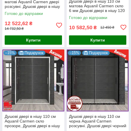
Душові двері в нішу 110 см
матові Aquanil Carmen двері
матова Aquanil Carmen скло
розсувні. Душові двері в нішу
6 мм Душові двері в нішу 120
140 см
Готово до відправки
см
Готово до відправки
12 522,62
₴
10 582,50
₴
12 450 ₴
14 732,50 ₴
Купити
Купити
–15%
Подарунок
–15%
Подарунок
Душові двері в нішу 110 см
Душові двері в нішу 110 см
Aquanil Carmen скло
чорна Aquanil Carmen
прозоре, Душові двері в нішу
розсувні. Душові двері чорний
110 см
профіль