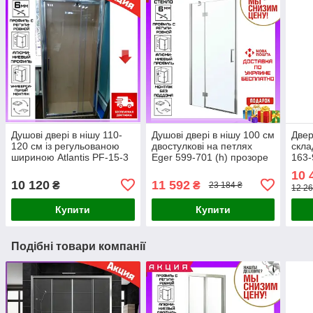
Душові двері в нішу 110-
Душові двері в нішу 100 см
Двер
120 см із регульованою
двостулкові на петлях
скла
шириною Atlantis PF-15-3
Eger 599-701 (h) прозоре
163-
скло
скло
10 
10 120
11 592
₴
₴
23 184 ₴
12 26
Купити
Купити
Подібні товари компанії