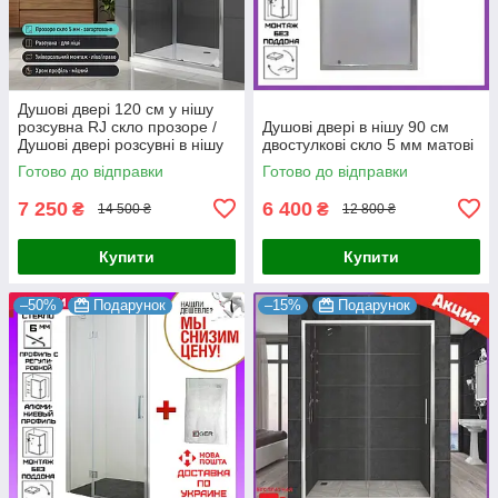
Душові двері 120 см у нішу
розсувна RJ скло прозоре /
Душові двері в нішу 90 см
Душові двері розсувні в нішу
двостулкові скло 5 мм матові
120 см
Готово до відправки
Готово до відправки
7 250
6 400
₴
₴
14 500 ₴
12 800 ₴
Купити
Купити
–50%
Подарунок
–15%
Подарунок