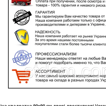
на квадратна 90х90 см двері двостулкові Vero