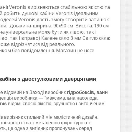
анії Veronis вирізняються стабільною якістю та
ій робить душові кабіни Veronis ідеальним
моделей Veronis дасть змогу створити затишок
тики: Довжина-ширина: 90х90 см Висота: 190 см
на універсальна може бути як лівою, так і
, так і вправо) Калене скло 8 мм Світло скла:
оже відрізнятися від реального.
ком без повідомлення. Магазин не несе
кабіни з двостулковими дверцятами
ре відомий на Заході виробник
гідробоксів, ванн
нцепція виробника — "максимальна насолода
nis
відомі своєю якістю, зручністю і витонченим
is
вирізняє стильний мінімалістичний дизайн.
артованого скла з металевою фурнітурою з
уть, це одна з вигідних пропонувань серед