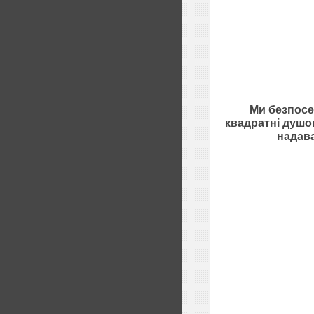
Ми безпосе
квадратні
душов
надава