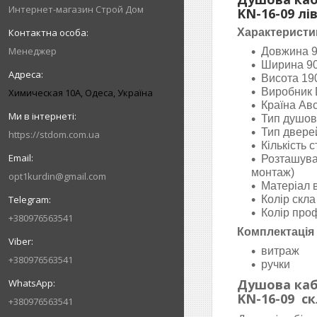
Интернет-магазин Строй Дом
KN-16-09 лі
Характеристи
Менеджер
Довжина 
Ширина 9
Висота 19
Виробник 
Химическая 10А, Одеса, Україна
Країна Авс
Тип душов
Тип двере
https://stdom.com.ua
Кількість 
Розташуван
монтаж)
opt1kurdin@gmail.com
Матеріал в
Колір скла
Колір про
+380976563541
Комплектація
витраж
+380976563541
ручки
Душова кабі
KN-16-09 с
+380976563541