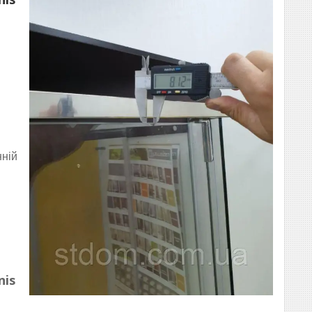
нній
nis