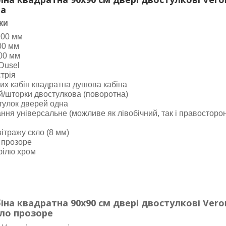
ва
ки
900 мм
00 мм
00 мм
Dusel
трія
их кабін квадратна душова кабіна
й/шторки двостулкова (поворотна)
стулок дверей одна
ня універсальне (можливе як лівобічний, так і правосторо
ітражу скло (8 мм)
 прозоре
філю хром
на квадратна 90х90 см двері двостулкові Vero
кло прозоре