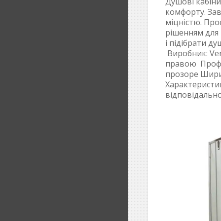
Душові кабіни
комфорту. Зав
міцністю. Про
рішенням для 
і підібрати д
Виробник: Ver
правою Профіл
прозоре Ширин
Характеристи
відповідально