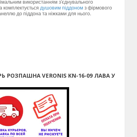
німальним використанням з'єднувального
а комплектується
душовим піддоном
з фірмового
анеллю до піддона та ніжками для нього.
Ь РОЗПАШНА VERONIS KN-16-09 ЛАВА
У