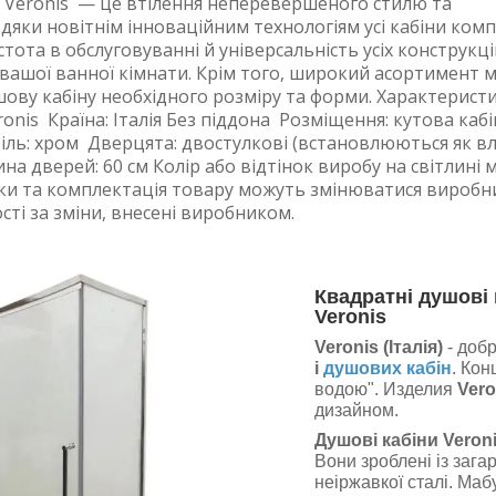
 Veronis — це втілення неперевершеного стилю та
дяки новітнім інноваційним технологіям усі кабіни комп
стота в обслуговуванні й універсальність усіх конструкц
вашої ванної кімнати. Крім того, широкий асортимент 
ушову кабіну необхідного розміру та форми. Характерис
onis Країна: Італія Без піддона Розміщення: кутова кабі
ь: хром Дверцята: двостулкові (встановлюються як вліво
а дверей: 60 см Колір або відтінок виробу на світлині м
ки та комплектація товару можуть змінюватися виробни
сті за зміни, внесені виробником.
Квадратні
душові 
Veronis
Veronis (Італія)
- доб
і
душових кабін
. Ко
водою". Изделия
Vero
дизайном.
Душові кабіни Veron
Вони зроблені із заг
неіржавкої сталі. Маб