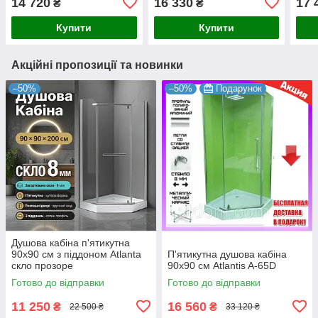
14 720
16 330
17 
₴
₴
п'ятикутні
Купити
Купити
Акційні пропозиції та новинки
–50%
–50%
Подарунок
Душова кабіна п'ятикутна
90x90 см з піддоном Atlanta
П'ятикутна душова кабіна
скло прозоре
90х90 см Atlantis A-65D
Готово до відправки
Готово до відправки
11 250
16 560
₴
₴
22 500 ₴
33 120 ₴