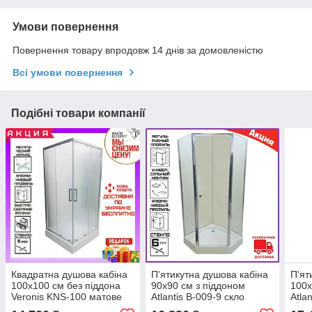
Умови повернення
Повернення товару впродовж 14 днів за домовленістю
Всі умови повернення
Подібні товари компанії
Квадратна душова кабіна
П'ятикутна душова кабіна
П'ят
100х100 см без піддона
90х90 см з піддоном
100х
Veronis KNS-100 матове
Atlantis B-009-9 скло
Atla
скло
матове. Душові кабіни
кабі