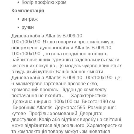
Колір профілю хром
Комплектація
витраж
ручки
Душова кабіна Atlantis B-009-10
100х100х190. Якщо говорити про стилістику в
оформленні душової кабіни Atlantis B-009-10
100х100х190 , то вона неодмінно потішить
найвитонченіших гурманів і задовольнить смаки
численних покупців. Ця модель чудово впишеться
в будь-який куточок Вашої ванної кімнати.
Душова кабіна Atlantis B-009-10 100х100х190 це:
6-міліметрове гартоване прозоре скло,
хромований профіль. Піддон до комплекту
постачання не входить. Характеристики:
Довжина-ширина: 100х100 см Висота: 190 см
Виробник: Atlantis Держава: 595 Розміщення:
кутове Профіль: хромований Дверцята:
двостулкові Колір або відтінок виробу на світлині
може відрізнятися від реального. Характеристики
та комплектація товару можуть змінюватися