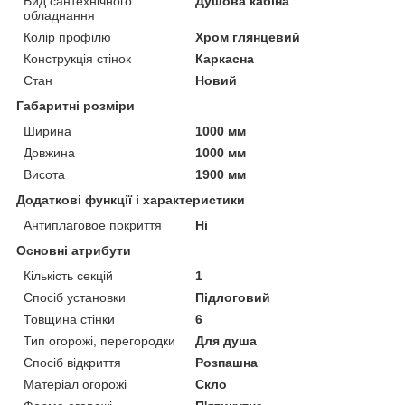
Вид сантехнічного
Душова кабіна
обладнання
Колір профілю
Хром глянцевий
Конструкція стінок
Каркасна
Стан
Новий
Габаритні розміри
Ширина
1000 мм
Довжина
1000 мм
Висота
1900 мм
Додаткові функції і характеристики
Антиплаговое покриття
Ні
Основні атрибути
Кількість секцій
1
Спосіб установки
Підлоговий
Товщина стінки
6
Тип огорожі, перегородки
Для душа
Спосіб відкриття
Розпашна
Матеріал огорожі
Скло