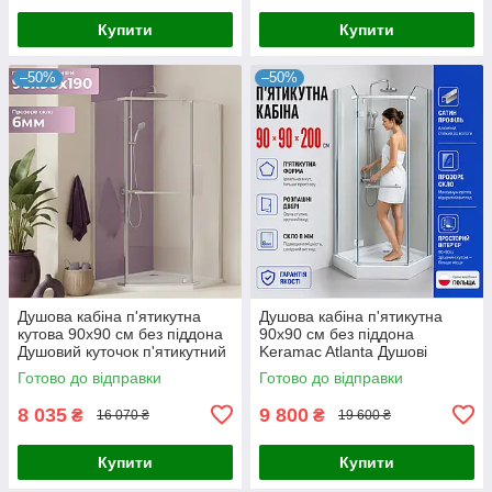
Купити
Купити
–50%
–50%
Душова кабіна п'ятикутна
Душова кабіна п'ятикутна
кутова 90x90 см без піддона
90x90 см без піддона
Душовий куточок п'ятикутний
Keramac Atlanta Душові
кабіни п'ятикутні
Готово до відправки
Готово до відправки
8 035
9 800
₴
₴
16 070 ₴
19 600 ₴
Купити
Купити