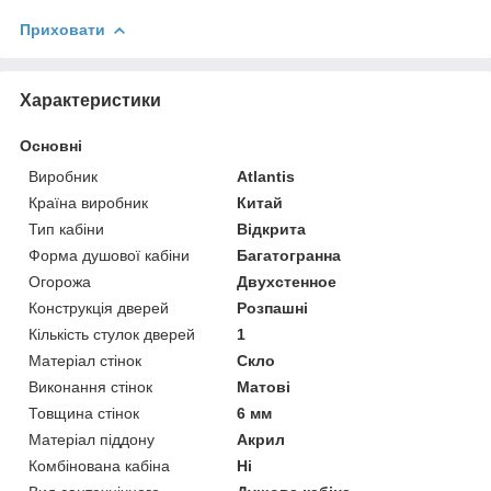
Приховати
Характеристики
Основні
Виробник
Atlantis
Країна виробник
Китай
Тип кабіни
Відкрита
Форма душової кабіни
Багатогранна
Огорожа
Двухстенное
Конструкція дверей
Розпашні
Кількість стулок дверей
1
Матеріал стінок
Скло
Виконання стінок
Матові
Товщина стінок
6 мм
Матеріал піддону
Акрил
Комбінована кабіна
Ні