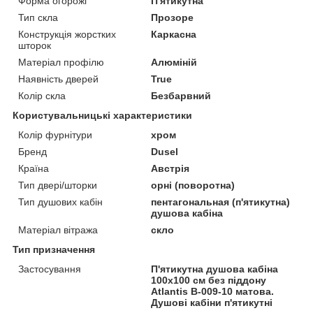
Форма огорожі
П'ятикутна
Тип скла
Прозоре
Конструкція жорстких
Каркасна
шторок
Матеріал профілю
Алюміній
Наявність дверей
True
Колір скла
Безбарвний
Користувальницькі характеристики
Колір фурнітури
хром
Бренд
Dusel
Країна
Австрія
Тип двері/шторки
орні (поворотна)
Тип душових кабін
пентагональная (п'ятикутна)
душова кабіна
Матеріал вітража
скло
Тип призначення
Застосування
П'ятикутна душова кабіна
100х100 см без піддону
Atlantis B-009-10 матова.
Душові кабіни п'ятикутні