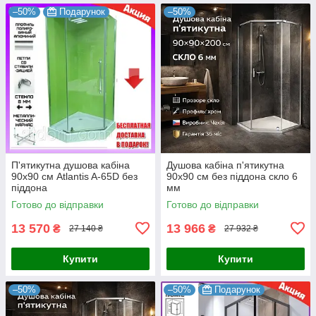
–50%
Подарунок
–50%
П'ятикутна душова кабіна
Душова кабіна п'ятикутна
90х90 см Atlantis A-65D без
90x90 см без піддона скло 6
піддона
мм
Готово до відправки
Готово до відправки
13 570
13 966
₴
₴
27 140 ₴
27 932 ₴
Купити
Купити
–50%
–50%
Подарунок