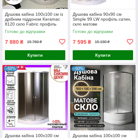
Душова кабіна 100x100 см із
Душова кабіна 90x90 см
дрібним піддоном Keramac
Simple 99 LW профіль сатин,
8120 скло Fabric профіль
скло матове
сатин
Готово до відправки
Готово до відправки
7 880
7 595
₴
₴
15 760 ₴
15 190 ₴
Купити
Купити
–50%
–50%
Душова кабіна 100x100 см
Душова кабіна 100x100 см