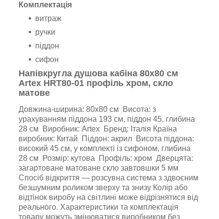
Комплектація
витраж
ручки
піддон
сифон
Напівкругла душова кабіна 80х80 см
Artex HRT80-01 профіль хром, скло
матове
Довжина-ширина: 80х80 см Висота: з
урахуванням піддона 193 см, піддон 45, глибина
28 см Виробник: Artex Бренд: Італія Країна
виробник: Китай Піддон: акрил Висота піддона:
високий 45 см, у комплекті із сифоном, глибина
28 см Розмір: кутова Профіль: хром Дверцята:
загартоване матоване скло завтовшки 5 мм
Спосіб відкриття — розсувна система з здвоєним
безшумним роликом зверху та знизу Колір або
відтінок виробу на світлині може відрізнятися від
реального. Характеристики та комплектація
товару можуть змінюватися виробником без