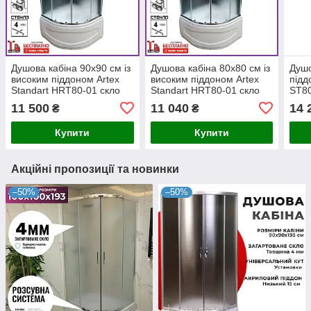
Душова кабіна 90х90 см із
Душова кабіна 80х80 см із
Душо
високим піддоном Artex
високим піддоном Artex
підд
Standart HRT80-01 скло
Standart HRT80-01 скло
ST80
матове глибокий піддон
матове глибокий піддон
11 500
11 040
14 
₴
₴
Купити
Купити
Акційні пропозиції та новинки
–50%
–50%