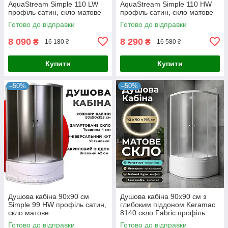
AquaStream Simple 110 LW
AquaStream Simple 110 HW
профіль сатин, скло матове
профіль сатин, скло матове
Готово до відправки
Готово до відправки
8 090
8 290
₴
₴
16 180 ₴
16 580 ₴
Купити
Купити
–50%
–50%
Душова кабіна 90x90 см
Душова кабіна 90x90 см з
Simple 99 HW профіль сатин,
глибоким піддоном Keramac
скло матове
8140 скло Fabric профіль
білий
Готово до відправки
Готово до відправки