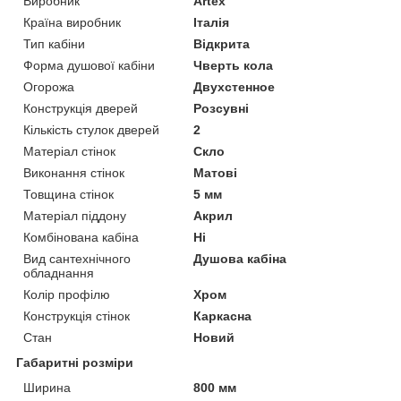
Виробник
Artex
Країна виробник
Італія
Тип кабіни
Відкрита
Форма душової кабіни
Чверть кола
Огорожа
Двухстенное
Конструкція дверей
Розсувні
Кількість стулок дверей
2
Матеріал стінок
Скло
Виконання стінок
Матові
Товщина стінок
5 мм
Матеріал піддону
Акрил
Комбінована кабіна
Ні
Вид сантехнічного
Душова кабіна
обладнання
Колір профілю
Хром
Конструкція стінок
Каркасна
Стан
Новий
Габаритні розміри
Ширина
800 мм