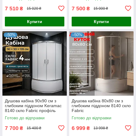
7 510
7 500
₴
₴
15 020 ₴
15 000 ₴
Купити
Купити
–50%
–50%
Душова кабіна 90x90 см з
Душова кабіна 80x80 см з
глибоким піддоном Keramac
глибоким піддоном 8140 скло
8140 скло Fabric профіль
Fabric
сатин
Готово до відправки
Готово до відправки
7 700
6 999
₴
₴
15 400 ₴
13 998 ₴