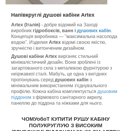
Напівкруглі душові кабіни Artex
Artex (Італія)
- добре відомий на Заході
виробник
гідробоксів, ванн і
душових кабін
.
Концепція виробника — "максимальна насолода
водою". Изделия
Artex
відомі своєю якістю,
зручністю і витонченим дизайном.
Душові кабіни Artex
вирізняє стильний
мінімалістичний дизайн. Вони зроблені із
загартованого скла з металевою фурнітурою з
неіржавкої сталі. Мабуть, це одна з вигідних
пропонувань серед
душових кабін
з
мінімальним використанням з'єднувального
профілю. Кожна кабіна комплектується
душовим
піддоном
з фірмового санітарного акрилу,
панеллю до піддона та ніжками для нього.
ЧОМУобоТ КУПИТИ РУШУ КАБІНУ
ПОЛУКРУГЛУЮ З ВИСОКИМ