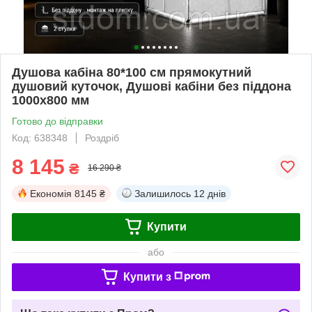
Душова кабіна 80*100 см прямокутний
душовий куточок, Душові кабіни без піддона
1000х800 мм
Готово до відправки
Код: 638348
Роздріб
8 145
₴
16 290 ₴
Економія
8145 ₴
Залишилось
12 днів
Купити
або
Купити з