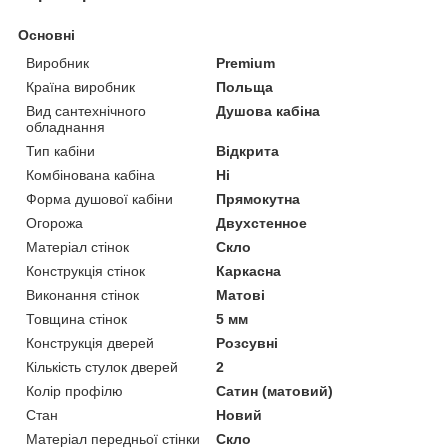
Основні
Виробник
Premium
Країна виробник
Польща
Вид сантехнічного
Душова кабіна
обладнання
Тип кабіни
Відкрита
Комбінована кабіна
Ні
Форма душової кабіни
Прямокутна
Огорожа
Двухстенное
Матеріал стінок
Скло
Конструкція стінок
Каркасна
Виконання стінок
Матові
Товщина стінок
5 мм
Конструкція дверей
Розсувні
Кількість стулок дверей
2
Колір профілю
Сатин (матовий)
Стан
Новий
Матеріал передньої стінки
Скло