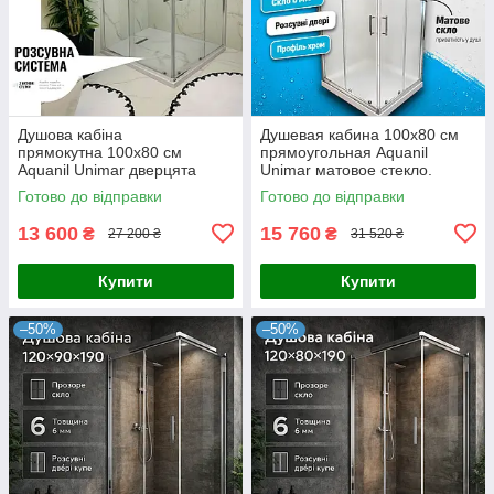
Душова кабіна
Душевая кабина 100х80 см
прямокутна 100х80 см
прямоугольная Aquanil
Aquanil Unimar дверцята
Unimar матовое стекло.
розсувні
Душевые кабины 100х80 см
Готово до відправки
Готово до відправки
13 600
15 760
₴
₴
27 200 ₴
31 520 ₴
Купити
Купити
–50%
–50%