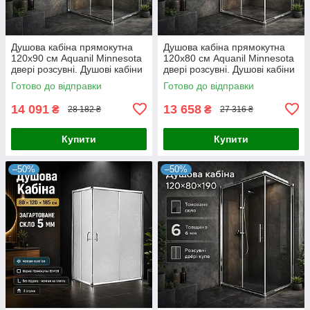
Душова кабіна прямокутна
Душова кабіна прямокутна
120х90 см Aquanil Minnesota
120x80 см Aquanil Minnesota
двері розсувні. Душові кабіни
двері розсувні. Душові кабіни
120 90 см
120x80 см
Готово до відправки
Готово до відправки
14 091
13 658
₴
₴
28 182 ₴
27 316 ₴
Купити
Купити
–50%
–50%