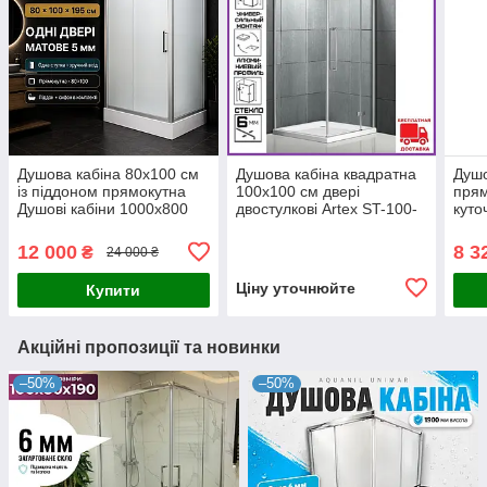
Душова кабіна 80х100 см
Душова кабіна квадратна
Душо
із піддоном прямокутна
100х100 см двері
прям
Душові кабіни 1000х800
двостулкові Artex ST-100-
куто
мм матова
05. Кабіни душові
підд
квадратні
12 000
8 3
₴
24 000 ₴
Ціну уточнюйте
Купити
Акційні пропозиції та новинки
–50%
–50%