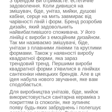
З брендом Ви отримаєте: естетичне
задоволення. Коли дивишся на
змішувач, біде, унітаз, мийки, душові
кабіни, серце на мить завмирає від
чарівності ліній і форм. Бренд розробив
дизайн, який задовольнить
найвибагливішого споживача. У його
лінійці є вироби з емоційним дизайном.
Так ми називаємо змішувачі, біде,
унітази з плавними лініями та круглими
формами. Також у наявності виробу
квадратної форми, яка зараз
трендовий тренд. Першими вироби
квадратної форми з'явилися в лінійках
сантехніки німецьких брендів. Але в ця
ідея набула нового звучання, яке вам
сподобається.
Для виробництва унітазів, біде, мийок
використовується санітарна кераміка з
покриттям із споколін, яке зупиняє
появу будь-яких забруднень і полегшує