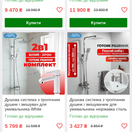
9 470
11 900
₴
₴
18 940 ₴
23 800 ₴
Купити
Купити
–50%
–50%
Душова система з тропічним
Душова система з тропічним
душем і змішувач для
душем і змішувачем для
умивальника White
умивальника неіржавка сталь
у кольорі сатин
Готово до відправки
Готово до відправки
5 799
3 427
₴
₴
11 598 ₴
6 854 ₴