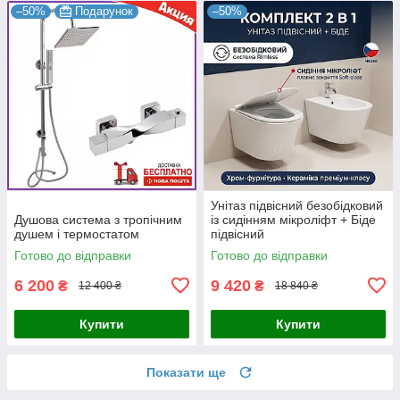
–50%
Подарунок
–50%
Унітаз підвісний безобідковий
Душова система з тропічним
із сидінням мікроліфт + Біде
душем і термостатом
підвісний
Готово до відправки
Готово до відправки
6 200
9 420
₴
₴
12 400 ₴
18 840 ₴
Купити
Купити
Показати ще