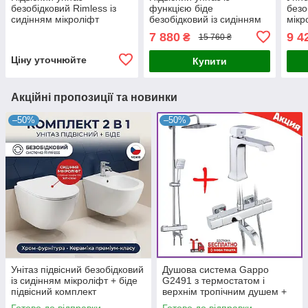
безобідковий Rimless із
функцією біде
безо
сидінням мікроліфт
безобідковий із сидінням
мікр
мікроліфт квадратний
7 880
9 4
₴
15 760 ₴
Ціну уточнюйте
Купити
Акційні пропозиції та новинки
–50%
–50%
Унітаз підвісний безобідковий
Душова система Gappo
із сидінням мікроліфт + біде
G2491 з термостатом і
підвісний комплект
верхнім тропічним душем +
змішувач для умивальника
Готово до відправки
Готово до відправки