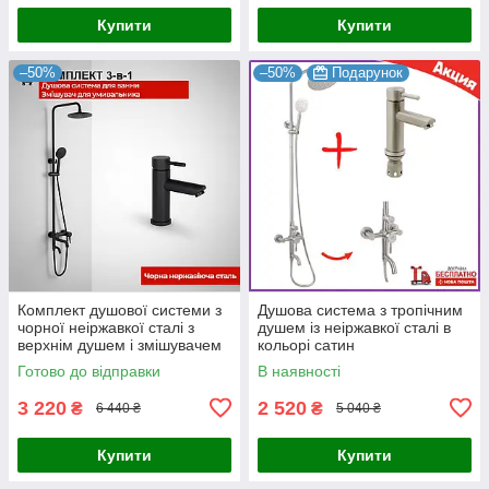
Купити
Купити
–50%
–50%
Подарунок
Комплект душової системи з
Душова система з тропічним
чорної неіржавкої сталі з
душем із неіржавкої сталі в
верхнім душем і змішувачем
кольорі сатин
для умивальника
Готово до відправки
В наявності
3 220
2 520
₴
₴
6 440 ₴
5 040 ₴
Купити
Купити