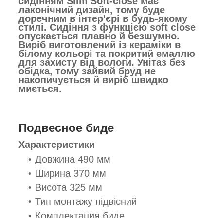
сидінням Slim Soft-close
має
лаконічний дизайн, тому буде
доречним в інтер'єрі в будь-якому
стилі. Сидіння з функцією soft close
опускається плавно й безшумно.
Виріб виготовлений із кераміки в
білому кольорі та покритий емаллю
для захисту від вологи. Унітаз без
обідка, тому зайвий бруд не
накопичується й виріб швидко
миється.
Подвесное биде
Характеристики
Довжина 490 мм
Ширина 370 мм
Висота 325 мм
Тип монтажу підвісний
Комплектация биде