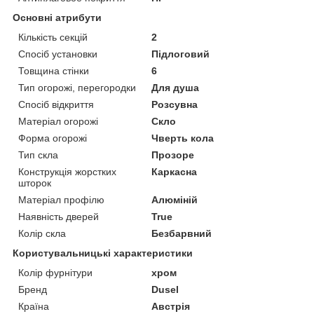
Основні атрибути
Кількість секцій
2
Спосіб установки
Підлоговий
Товщина стінки
6
Тип огорожі, перегородки
Для душа
Спосіб відкриття
Розсувна
Матеріал огорожі
Скло
Форма огорожі
Чверть кола
Тип скла
Прозоре
Конструкція жорстких
Каркасна
шторок
Матеріал профілю
Алюміній
Наявність дверей
True
Колір скла
Безбарвний
Користувальницькі характеристики
Колір фурнітури
хром
Бренд
Dusel
Країна
Австрія