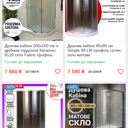
Душова кабіна 100x100 см із
Душова кабіна 90x90 см
дрібним піддоном Keramac
Simple 99 LW профіль сатин,
8120 скло Fabric профіль
скло матове
сатин
Готово до відправки
Готово до відправки
7 880
7 595
₴
₴
15 760 ₴
15 190 ₴
–50%
–50%