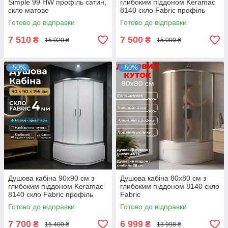
Simple 99 HW профіль сатин,
глибоким піддоном Keramac
скло матове
8140 скло Fabric профіль
білий
Готово до відправки
Готово до відправки
7 510
7 500
₴
₴
15 020 ₴
15 000 ₴
–50%
–50%
Душова кабіна 90x90 см з
Душова кабіна 80x80 см з
глибоким піддоном Keramac
глибоким піддоном 8140 скло
8140 скло Fabric профіль
Fabric
сатин
Готово до відправки
Готово до відправки
7 700
6 999
₴
₴
15 400 ₴
13 998 ₴