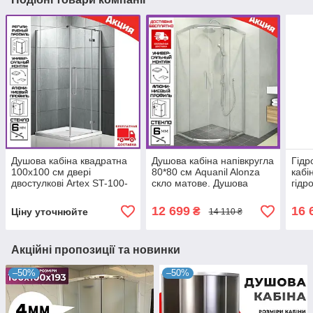
Душова кабіна квадратна
Душова кабіна напівкругла
Гідр
100х100 см двері
80*80 см Aquanil Alonza
кабі
двостулкові Artex ST-100-
скло матове. Душова
гідр
05. Кабіни душові
кабіна 80х80 см
підд
квадратні
12 699
16 
₴
Ціну уточнюйте
14 110 ₴
Акційні пропозиції та новинки
–50%
–50%