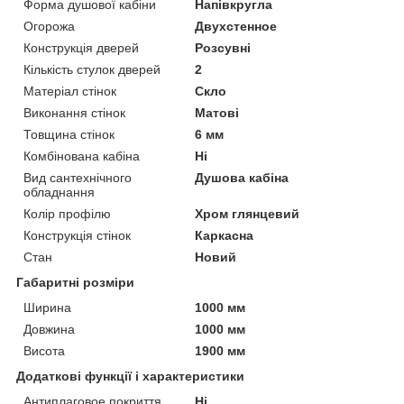
Форма душової кабіни
Напівкругла
Огорожа
Двухстенное
Конструкція дверей
Розсувні
Кількість стулок дверей
2
Матеріал стінок
Скло
Виконання стінок
Матові
Товщина стінок
6 мм
Комбінована кабіна
Ні
Вид сантехнічного
Душова кабіна
обладнання
Колір профілю
Хром глянцевий
Конструкція стінок
Каркасна
Стан
Новий
Габаритні розміри
Ширина
1000 мм
Довжина
1000 мм
Висота
1900 мм
Додаткові функції і характеристики
Антиплаговое покриття
Ні