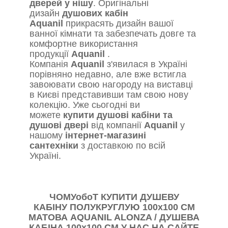
дверей у нішу
. Оригінальні
дизайн
душових кабін
Aquanil
прикрасять дизайн вашої
ванної кімнати та забезпечать довге та
комфортне використання
продукції
Aquanil
.
Компанія
Aquanil
з'явилася в Україні
порівняно недавно, але вже встигла
завоювати свою нагороду на виставці
в Києві представивши там свою нову
колекцію. Уже сьогодні ви
можете
купити душові кабіни та
душові двері
від компанії
Aquanil
у
нашому
інтернет-магазині
сантехніки
з доставкою по всій
Україні.
ЧОМУобоТ КУПИТИ
ДУШЕВУ
КАБІНУ
ПОЛУКРУГЛУЮ
100х100 СМ
МАТОВА
AQUANIL ALONZA / ДУШЕВА
КАБІНА 100х100 СМ У НАС НА САЙТЕ