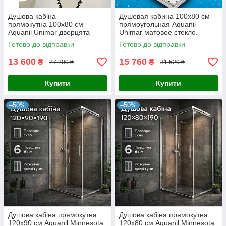
Душова кабіна
Душевая кабина 100х80 см
прямокутна 100х80 см
прямоугольная Aquanil
Aquanil Unimar дверцята
Unimar матовое стекло.
розсувні
Душевые кабины 100х80 см
Готово до відправки
Готово до відправки
13 600
15 760
₴
₴
27 200 ₴
31 520 ₴
Купити
Купити
–50%
–50%
Душова кабіна прямокутна
Душова кабіна прямокутна
120х90 см Aquanil Minnesota
120x80 см Aquanil Minnesota