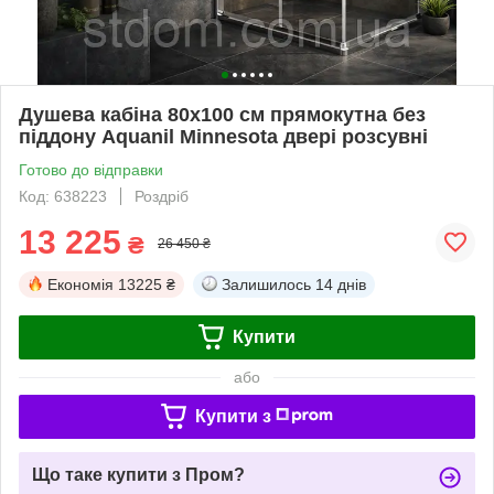
Душева кабіна 80x100 см прямокутна без
піддону Aquanil Minnesota двері розсувні
Готово до відправки
Код: 638223
Роздріб
13 225
₴
26 450 ₴
Економія
13225 ₴
Залишилось
14 днів
Купити
або
Купити з
Що таке купити з Пром?