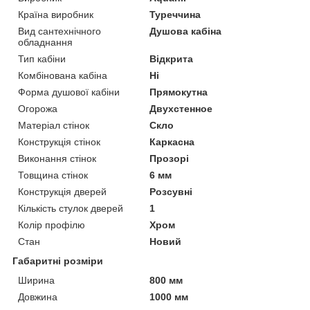
Країна виробник
Туреччина
Вид сантехнічного
Душова кабіна
обладнання
Тип кабіни
Відкрита
Комбінована кабіна
Ні
Форма душової кабіни
Прямокутна
Огорожа
Двухстенное
Матеріал стінок
Скло
Конструкція стінок
Каркасна
Виконання стінок
Прозорі
Товщина стінок
6 мм
Конструкція дверей
Розсувні
Кількість стулок дверей
1
Колір профілю
Хром
Стан
Новий
Габаритні розміри
Ширина
800 мм
Довжина
1000 мм