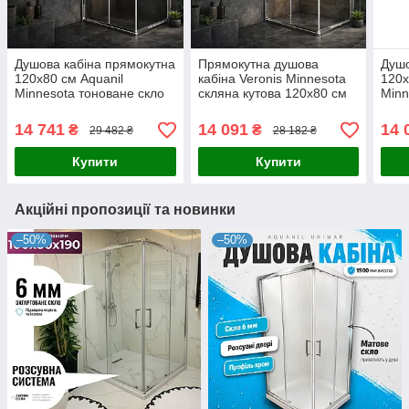
Душова кабіна прямокутна
Прямокутна душова
Душо
120x80 см Aquanil
кабіна Veronis Minnesota
120х
Minnesota тоноване скло
скляна кутова 120x80 см
Minn
Душові кабіни 120x80 см
прозора без піддону
Душо
14 741
14 091
14 
₴
₴
29 482 ₴
28 182 ₴
Купити
Купити
Акційні пропозиції та новинки
–50%
–50%