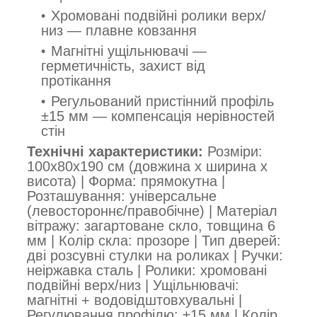
Хромовані подвійні ролики верх/
низ — плавне ковзання
Магнітні ущільнювачі —
герметичність, захист від
протікання
Регульований пристінний профіль
±15 мм — компенсація нерівностей
стін
Технічні характеристики:
Розміри:
100x80x190 см (довжина x ширина x
висота) | Форма: прямокутна |
Розташування: універсальне
(левостороннє/правобічне) | Матеріал
вітражу: загартоване скло, товщина 6
мм | Колір скла: прозоре | Тип дверей:
дві розсувні стулки на роликах | Ручки:
неіржавка сталь | Ролики: хромовані
подвійні верх/низ | Ущільнювачі:
магнітні + водовідштовхувальні |
Регулювання профілю: ±15 мм | Колір