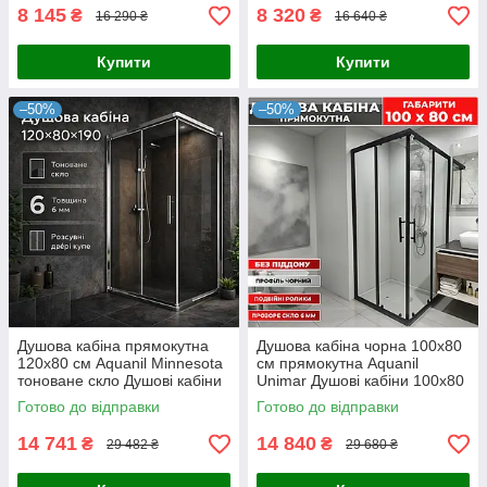
8 145
8 320
₴
₴
16 290 ₴
16 640 ₴
Купити
Купити
–50%
–50%
Душова кабіна прямокутна
Душова кабіна чорна 100х80
120x80 см Aquanil Minnesota
см прямокутна Aquanil
тоноване скло Душові кабіни
Unimar Душові кабіни 100х80
120x80 см
см
Готово до відправки
Готово до відправки
14 741
14 840
₴
₴
29 482 ₴
29 680 ₴