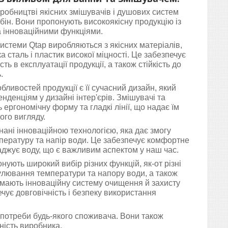
иробництві якісних змішувачів і душових систем
бін. Вони пропонують високоякісну продукцію із
 інноваційними функціями.
истеми Qtap виробляються з якісних матеріалів,
а сталь і пластик високої міцності. Це забезпечує
сть в експлуатації продукції, а також стійкість до
.
бливостей продукції є її сучасний дизайн, який
енденціям у дизайні інтер'єрів. Змішувачі та
ергономічну форму та гладкі лінії, що надає їм
ого вигляду.
нані інноваційною технологією, яка дає змогу
пературу та напір води. Це забезпечує комфортне
джує воду, що є важливим аспектом у наш час.
ують широкий вибір різних функцій, як-от різні
улювання температури та напору води, а також
ж мають інноваційну систему очищення й захисту
ечує довговічність і безпеку використання
 потреби будь-якого споживача. Вони також
йність виробника.