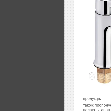
продукції.
також пропонує
надають гарант