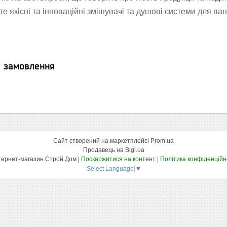
е якісні та інноваційні змішувачі та душові системи для ван
я замовлення
Сайт створений на маркетплейсі
Prom.ua
Продавець на Bigl.ua
Интернет-магазин Строй Дом |
Поскаржитися на контент
|
Політика конфіденційн
Select Language
▼