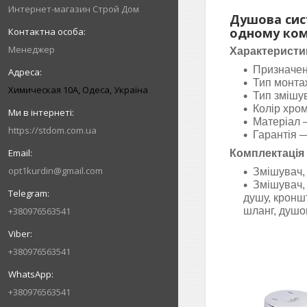
Интернет-магазин Строй Дом
Душова сист
одному ком
Менеджер
Характеристи
Призначен
Тип монта
Химическая 10А, Одеса, Україна
Тип змішу
Колір хром
Матеріал 
https://stdom.com.ua
Гарантія —
Комплектація
opt1kurdin@gmail.com
Змішувач, 
Змішувач,
душу, кронш
+380976563541
шланг, душов
+380976563541
+380976563541