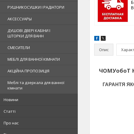
Б
РУШНИКОСУШКИ І РАДІАТОРИ
В
АКСЕССУАРЫ
ДУШОВІ ДВЕРІ КАБІНИ І
ШТОРКИ ДЛЯ ВАНН
СМЕСИТЕЛИ
Опис
Харак
МЕБЛІ ДЛЯ ВАННОЇ КІМНАТИ
ЧОМУобоТ
АКЦІЙНА ПРОПОЗИЦІЯ
Меблі та дзеркала для ванної
ГАРАНТЯ ЯКОС
кімнати
Новини
Статті
Про нас