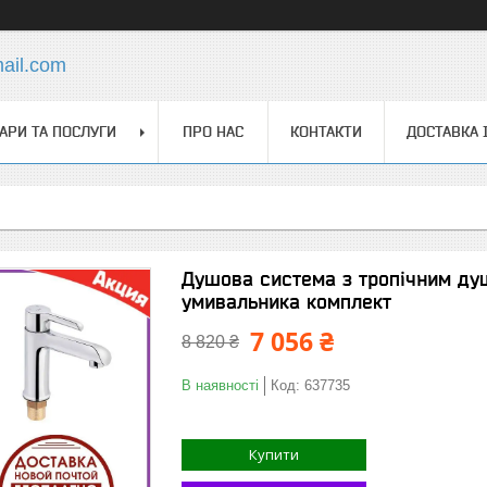
ail.com
АРИ ТА ПОСЛУГИ
ПРО НАС
КОНТАКТИ
ДОСТАВКА 
Душова система з тропічним душ
умивальника комплект
7 056 ₴
8 820 ₴
В наявності
Код:
637735
Купити