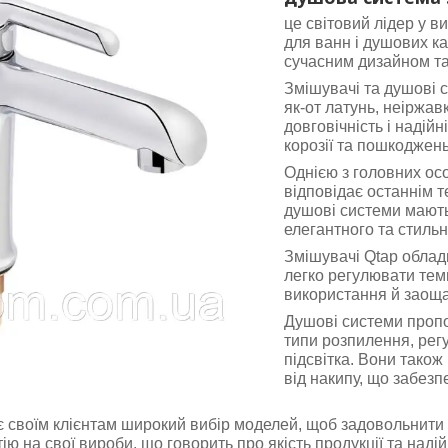
це світовий лідер у в
для ванн і душових ка
сучасним дизайном та
Змішувачі та душові с
як-от латунь, неіржавк
довговічність і надійні
корозії та пошкоджень
Однією з головних осо
відповідає останнім т
душові системи мають 
елегантного та стильн
Змішувачі Qtap облад
легко регулювати тем
використання й заоща
Душові системи пропон
типи розпилення, рег
підсвітка. Вони тако
від накипу, що забезп
 своїм клієнтам широкий вибір моделей, щоб задовольнити
ію на свої вироби, що говорить про якість продукції та наді