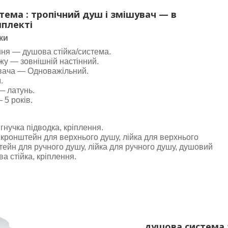
ема : тропічний душ і змішувач — в
плекті
ки
ня — душова стійка/система.
жу — зовнішній настінний.
вача — Одноважільний.
.
— латунь.
 5 років.
гнучка підводка, кріплення.
 кронштейн для верхнього душу, лійка для верхнього
тейн для ручного душу, лійка для ручного душу, душовий
а стійка, кріплення.
душова система 