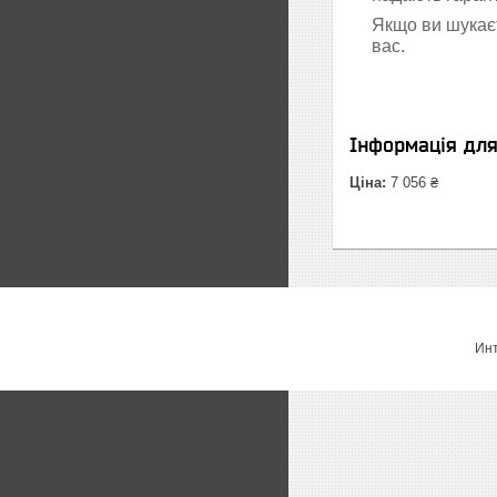
Якщо ви шукаєт
вас.
Інформація дл
Ціна:
7 056 ₴