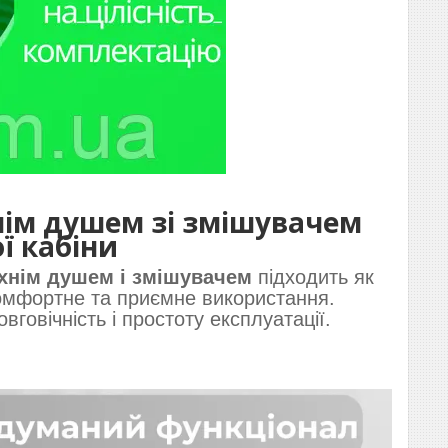
хнім душем зі змішувачем
ї кабіни
рхнім душем і змішувачем
підходить як
омфортне та приємне використання.
вговічність і простоту експлуатації.