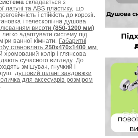
система
складається з
ої латуні та ABS пластику
, що
овговічність і стійкість до корозії.
тановка і
телескопічна душова
гулюванням висоти
(850-1200 мм)
 легко адаптувати систему під
зміри ванної кімнати.
Габаритні
робу становлять
250х470х1400 мм
,
й хромований колір і глянсова
дають сучасного вигляду. До
ходять змішувач, гнучкий і
 душ,
душовий шланг завдовжки
поличка для аксесуарів розміром
.