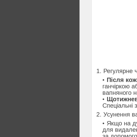
1. Регулярне
Після кож
ганчіркою а
вапняного н
Щотижне
Спеціальні 
2. Усунення в
Якщо на ду
для видален
за допомого