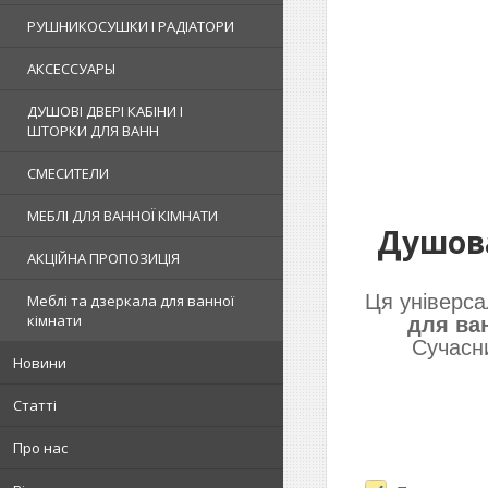
РУШНИКОСУШКИ І РАДІАТОРИ
АКСЕССУАРЫ
ДУШОВІ ДВЕРІ КАБІНИ І
ШТОРКИ ДЛЯ ВАНН
СМЕСИТЕЛИ
МЕБЛІ ДЛЯ ВАННОЇ КІМНАТИ
Душова
АКЦІЙНА ПРОПОЗИЦІЯ
Ця універс
Меблі та дзеркала для ванної
кімнати
для ва
Сучасни
Новини
Статті
Про нас