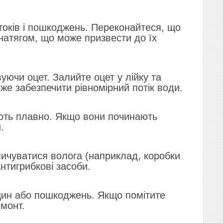
токів і пошкоджень. Переконайтеся, що
натягом, що може призвести до їх
уючи оцет. Залийте оцет у лійку та
же забезпечити рівномірний потік води.
ють плавно. Якщо вони починають
.
ичуватися волога (наприклад, коробки
антигрибкові засоби.
щин або пошкоджень. Якщо помітите
емонт.