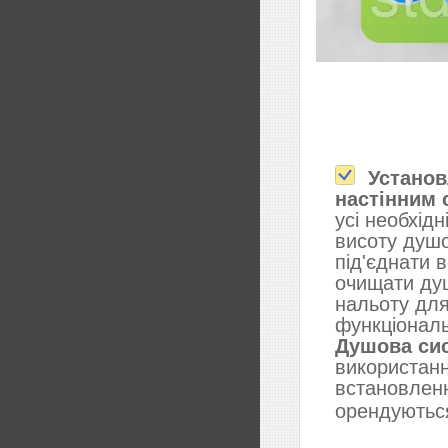
​​​​​​​
Установ
настінним
усі необхід
висоту душо
під'єднати 
очищати душ
нальоту для
функціональ
Душова си
використанн
встановленн
орендуютьс