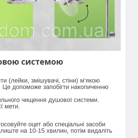
шовою системою
и (лейки, змішувачі, стіни) м'якою
. Це допоможе запобігти накопиченню
тельного чищення душової системи.
ї мети.
осовуйте оцет або спеціальні засоби
алиште на 10-15 хвилин, потім видаліть