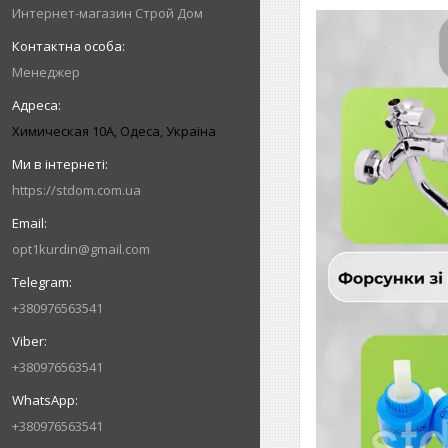
Интернет-магазин Строй Дом
Менеджер
Химическая 10А, Одеса, Україна
https://stdom.com.ua
opt1kurdin@gmail.com
+380976563541
+380976563541
+380976563541