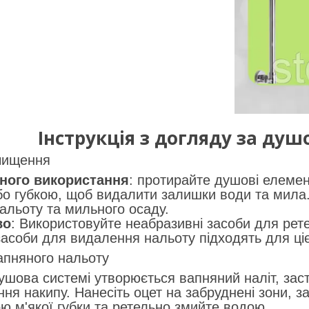
Інструкція з догляду за ду
 чищення
ного використання
: протирайте душові елемент
бо губкою, щоб видалити залишки води та мила
альоту та мильного осаду.
во
: Використовуйте неабразивні засоби для ре
засоби для видалення нальоту підходять для ціє
апняного нальоту
шова системі утворюється вапняний наліт, заст
ня накипу. Нанесіть оцет на забруднені зони, з
ю м'якої губки та ретельно змийте водою.