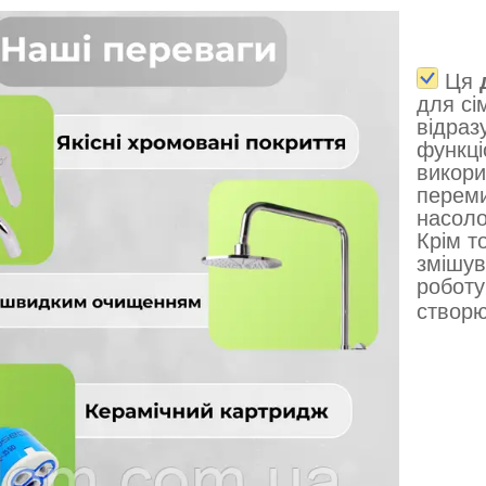
Ця
для сі
відраз
функці
викори
переми
насоло
Крім то
змішув
роботу
створю