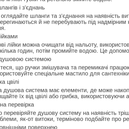
лангів і з'єднань
оглядайте шланги та з'єднання на наявність ви
ерегинаються й не перебувають під надмірним 
я.
лійками
ві лійки можна очищати від нальоту, використов
кілька годин, потім промийте водою. Це допомо
 душовою системою
теся, що ручки змішувача та перемикачі працю
користовуйте спеціальне мастило для сантехніки
а цвілі
 душова система має елементи, де може накоп
ищайте їх від цвілі або грибка, використовуючи 
на перевірка
о перевіряйте душову систему на наявність трі
облеми, як-от витоки, терміново подбайте про р
зовнішніми поверхнею