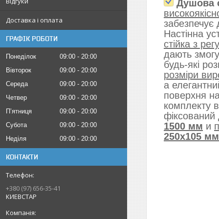
Відгуки
Душова 
високоякісн
Доставка і оплата
забезпечує д
Настінна ус
ГРАФІК РОБОТИ
стійка з ре
дають змогу
Понеділок
09:00
20:00
будь-які ро
Вівторок
09:00
20:00
розміри ви
а елегантни
Середа
09:00
20:00
поверхня на
Четвер
09:00
20:00
комплекту в
Пʼятниця
09:00
20:00
фіксований
1500 мм
и
Субота
09:00
20:00
250х105 мм
Неділя
09:00
20:00
КОНТАКТИ
+380 (97) 656-35-41
КИЕВСТАР