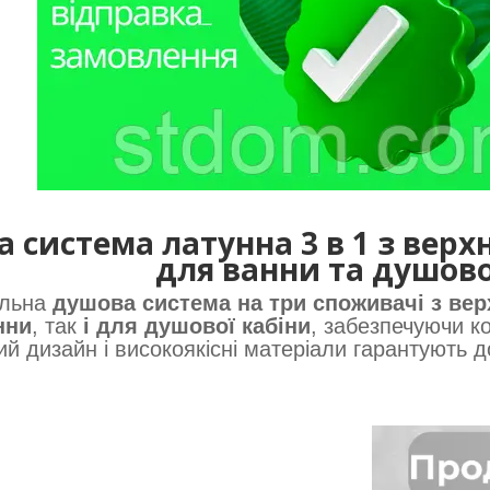
 система латунна 3 в 1 з вер
для ванни та душово
альна
душова система на три споживачі
з ве
нни
, так
і для душової кабіни
, забезпечуючи к
й дизайн і високоякісні матеріали гарантують до