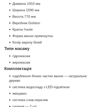
Довжина 1910 мм
Ширина 1590 мм
Висота 770 мм
Виробник Golston
Країна Італія
Форма ванни прямокутна
Колір акрилу білий
Типи масажу
гідромасаж
аеромасаж
Комплектація
оздоблення бічних частин ванни — натуральне
дерево
система водоспаду з LED-підсвіткою
змішувач
система слив-перелив
сидіння — 2 шт.