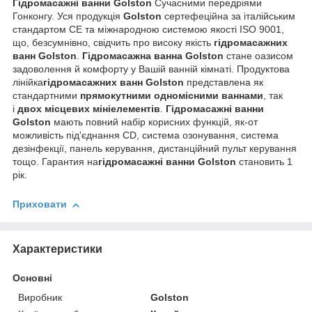
Гідромасажні ванни Golston
Сучасними передріями
Гонконгу. Уся продукція
Golston
сертефеційна за італійським
стандартом СЕ та міжнародною системою якості ISO 9001,
що, безсумнівно, свідчить про високу якість
гідромасажних
ванн Golston
.
Гідромасажна ванна Golston
стане оазисом
задоволення й комфорту у Вашій ванній кімнаті. Продуктова
лінійка
гідромасажних ванн Golston
представлена як
стандартними
прямокутними одномісними ваннами
, так
і
двох місцевих мініелементів
.
Гідромасажні ванни
Golston
мають повний набір корисних функцій, як-от
можливість під'єднання CD, система озонування, система
дезінфекції, панель керування, дистанційний пульт керування
тощо. Гарантия на
гідромасажні ванни Golston
становить 1
рік.
Приховати
Характеристики
Основні
Виробник
Golston