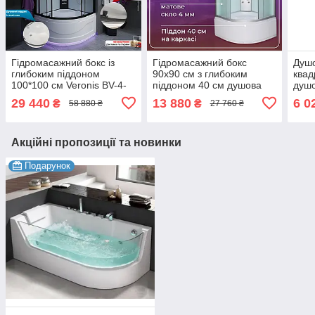
Гідромасажний бокс із
Гідромасажний бокс
Душо
глибоким піддоном
90x90 см з глибоким
квад
100*100 см Veronis BV-4-
піддоном 40 см душова
душо
100 / Гідромасажні бокси
кабіна гідробокс
см ч
29 440
13 880
6 0
₴
₴
58 880 ₴
27 760 ₴
Veronis Італія
Пол
Акційні пропозиції та новинки
Подарунок