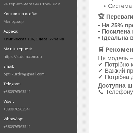
Интернет-магазин Строй Дом
Система 
🏆 Переваг
Менеджер
•
На 25% пр
•
Посилена 
•
Ідеальна 
Химическая 10А, Одеса, Україна
🛒 Рекоме
https://stdom.com.ua
Ця модель
✔ Потрібно 
✔ Важкий пр
opt1kurdin@gmail.com
✔ Потрібна д
Доступна шв
📞 Телефонуй
+380976563541
+380976563541
+380976563541