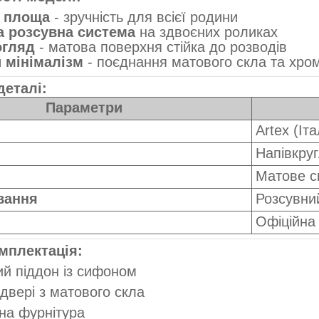
 площа
- зручність для всієї родини
 розсувна система
на здвоєних роликах
огляд
- матова поверхня стійка до розводів
 мінімалізм
- поєднання матового скла та хро
деталі:
Параметри
Artex (Іта
Напівкруг
Матове с
вання
Розсувний
Офіційна
мплектація:
й піддон із сифоном
 двері з матового скла
на фурнітура