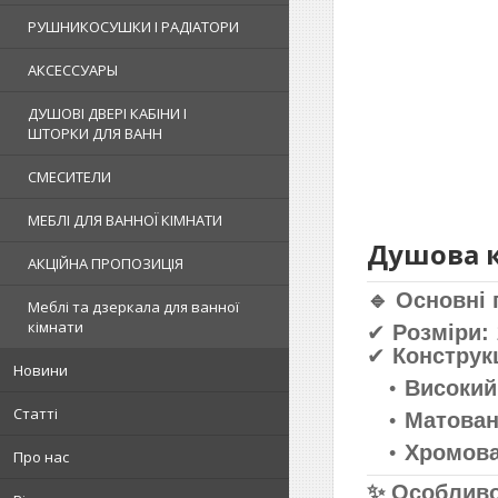
РУШНИКОСУШКИ І РАДІАТОРИ
АКСЕССУАРЫ
ДУШОВІ ДВЕРІ КАБІНИ І
ШТОРКИ ДЛЯ ВАНН
СМЕСИТЕЛИ
МЕБЛІ ДЛЯ ВАННОЇ КІМНАТИ
Душова к
АКЦІЙНА ПРОПОЗИЦІЯ
🔹 Основні
Меблі та дзеркала для ванної
кімнати
✔
Розміри:
✔
Конструк
Новини
Високий
Статті
Матован
Хромова
Про нас
✨ Особливо