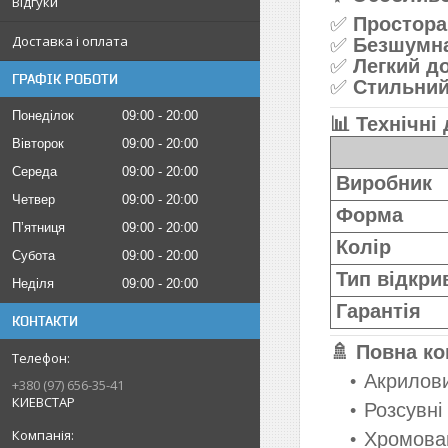
Відгуки
✅
Простора
Доставка і оплата
✅
Безшумна
✅
Легкий д
ГРАФІК РОБОТИ
✅
Стильний
Понеділок
09:00
20:00
📊 Технічні 
Вівторок
09:00
20:00
Середа
09:00
20:00
Виробник
Четвер
09:00
20:00
Форма
Пʼятниця
09:00
20:00
Колір
Субота
09:00
20:00
Тип відкри
Неділя
09:00
20:00
Гарантія
КОНТАКТИ
🚿 Повна ко
Акрилови
+380 (97) 656-35-41
КИЕВСТАР
Розсувні
Хромова