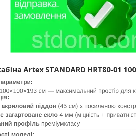
абіна Artex STANDARD HRT80-01 10
 параметри:
100×100×193 см — максимальний простір для 
ція:
 акриловий піддон
(45 см) з посиленою констр
е загартоване скло
4 мм (міцність + приватніст
ний профіль
преміумкласу
сті моделі: