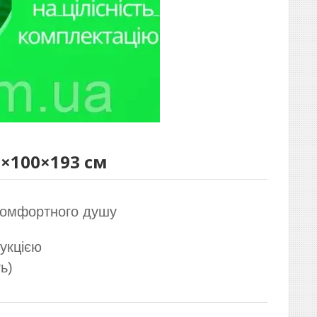
0×100×193 см
комфортного душу
укцією
ь)