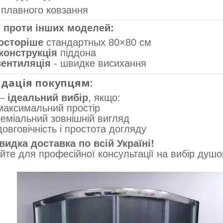
плавного ковзання
и проти інших моделей:
осторіше
стандартных 80×80 см
конструкція
піддона
вентиляція
- швидке висихання
ндація покупцям:
 —
ідеальний вибір
, якщо:
максимальний простір
еміальний зовнішній вигляд
овговічність і простота догляду
идка доставка по всій Україні!
те для професійної консультації на вибір душо