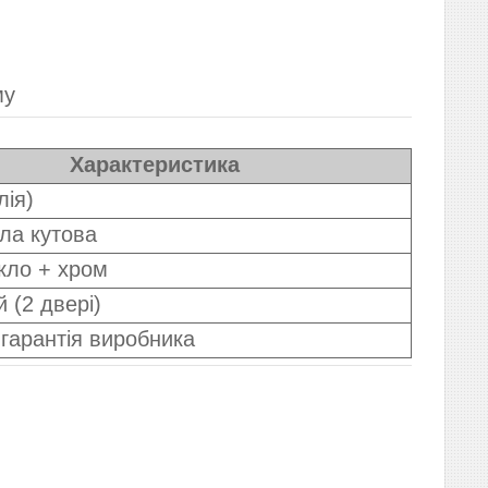
му
Характеристика
лія)
ла кутова
кло + хром
 (2 двері)
 гарантія виробника