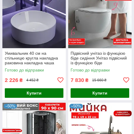
Умивальник 40 см на
Підвісний унітаз із функцією
стільницю кругла накладна
біде сидіння Унітаз підвісний
раковина накладна чаша
із функцією біде
Готово до відправки
Готово до відправки
2 226
7 830
₴
₴
4 452 ₴
15 660 ₴
Купити
Купити
–50%
–50%