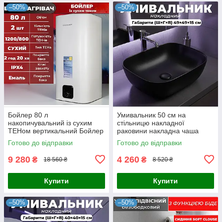
–50%
–50%
Бойлер 80 л
Умивальник 50 см на
накопичувальний із сухим
стільницю накладної
ТЕНом вертикальний Бойлер
раковини накладна чаша
80 літрів із сухим теном
чорний матовий
Готово до відправки
Готово до відправки
9 280
4 260
₴
₴
18 560 ₴
8 520 ₴
Купити
Купити
–50%
–50%