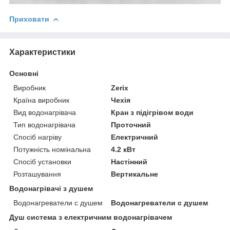
Приховати
Характеристики
Основні
Виробник
Zerix
Країна виробник
Чехія
Вид водонагрівача
Кран з підігрівом води
Тип водонагрівача
Проточний
Спосіб нагріву
Електричний
Потужність номінальна
4.2 кВт
Спосіб установки
Настінний
Розташування
Вертикальне
Водонагрівачі з душем
Водонагреватели с душем
Водонагреватели с душем
Душ система з електричним водонагрівачем