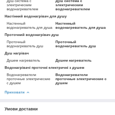
Душ система с
Душ система с
электрическим
электрическим
водонагревателем
водонагревателем
Настінний водонагрівач для душу
Настенный
Настенный
водонагреватель для душа
водонагреватель для душа
Проточний водонагрівач душ
Проточный
Проточный
водонагреватель душ
водонагреватель душ
Душ нагрівач
Душем нагреватель
Душем нагреватель
Водонагрівачі проточні електричні з душем
Водонагреватели
Водонагреватели
проточные электрические
проточные электрические с
с душем
душем
Приховати
Умови доставки