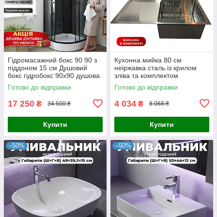
Гідромасажний бокс 90 90 з
Кухонна мийка 80 см
піддоном 15 см Душовий
неіржавка сталь із крилом
бокс гідробокс 90х90 душова
зліва та комплектом
кабіна чорний профіль
аксесуарів і змішувачем
Готово до відправки
Готово до відправки
піддон низький
17 250
4 034
₴
₴
34 500 ₴
8 068 ₴
Купити
Купити
–50%
–50%