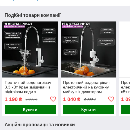
Подібні товари компанії
Проточний водонагрівач
Проточний водонагрівач
Про
3.3 кВт Кран змішувач із
електричний на кухонну
елек
підігрівом води з
мийку з індикатором
кВт 
індикацією температури з
температури білий із
інди
1 190
1 040
1 0
₴
₴
2 380 ₴
2 080 ₴
гнучким виливом
рефлекторним виливом
швид
Купити
Купити
Акційні пропозиції та новинки