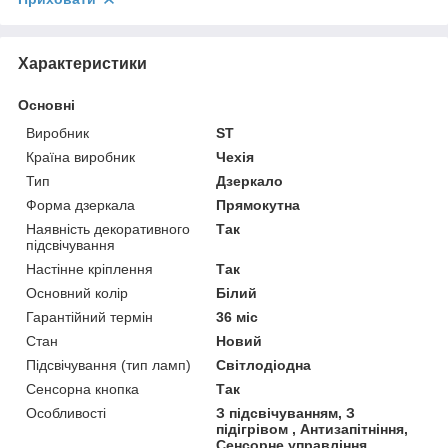
Характеристики
Основні
Виробник
ST
Країна виробник
Чехія
Тип
Дзеркало
Форма дзеркала
Прямокутна
Наявність декоративного
Так
підсвічування
Настінне кріплення
Так
Основний колір
Білий
Гарантійний термін
36 міс
Стан
Новий
Підсвічування (тип ламп)
Світлодіодна
Сенсорна кнопка
Так
Особливості
З підсвічуванням, З
підігрівом , Антизапітніння,
Сенсорне управління