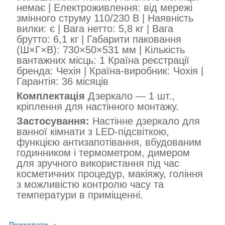
немає | Електроживлення: від мережі
змінного струму 110/230 В | Наявність
вилки: є | Вага нетто: 5,8 кг | Вага
брутто: 6,1 кг | Габарити паковання
(Ш×Г×В): 730×50×531 мм | Кількість
вантажних місць: 1 Країна реєстрації
бренда: Чехія | Країна-виробник: Чохія |
Гарантія: 36 місяців
Комплектація
Дзеркало — 1 шт.,
кріплення для настінного монтажу.
Застосування:
Настінне дзеркало для
ванної кімнати з LED-підсвіткою,
функцією антизапотівання, вбудованим
годинником і термометром, димером
для зручного використання під час
косметичних процедур, макіяжу, гоління
з можливістю контролю часу та
температури в приміщенні.
Приховати