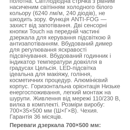
полотна. Світлодіодна стрічка з рівним
насиченим світінням холодного білого
кольору (6240 лм/м, 240 діодів), не
шкодить зору. Функція ANTI-FOG —
захист від запотівання. Дві сенсорні
кнопки Touch на передній частині
дзеркала для керування підсвіткою й
антизапотіванням. Вбудований димер
для регулювання яскравості
підсвічування. Вбудований годинник і
індикатор температури довкілля в
градусах Цельсія. LED-підсвітка
ідеальна для макіяжу, гоління,
косметичних процедур. Алюмінієвий
корпус. Горизонтальна орієнтація Низьке
енергоспоживання, легкий монтаж на
шурупи. Живлення від мережі 110/230 В,
вилка в комплекті. Розміри виробу:
700×35×500 мм (Ш×Г×В). Чехия.
Гарантія 36 місяців.
Переваги дзеркала 700×500 мм: