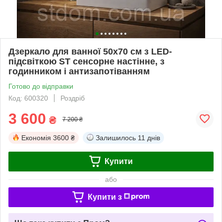
Дзеркало для ванної 50х70 см з LED-
підсвіткою ST сенсорне настінне, з
годинником і антизапотіванням
Готово до відправки
Код: 600320
Роздріб
3 600
₴
7 200 ₴
Економія
3600 ₴
Залишилось
11 днів
Купити
або
Купити з