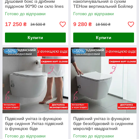
Душовий бокс із дрібним
накопичувальний із сухим
піддоном 90*90 см скло lines
ТЕНом вертикальний Бойлер
80 літрів із сухим теном
Готово до відправки
Готово до відправки
17 250
9 280
₴
₴
34 500 ₴
18 560 ₴
Купити
Купити
–50%
–50%
Підвісний унітаз із функцією
Підвісний унітаз із функцією
біде сидіння Унітаз підвісний
біде безобідковий із сидінням
із функцією біде
мікроліфт квадратний
Готово до відправки
Готово до відправки