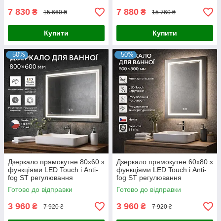
7 830
7 880
₴
₴
15 660 ₴
15 760 ₴
Купити
Купити
–50%
–50%
Дзеркало прямокутне 80х60 з
Дзеркало прямокутне 60х80 з
функціями LED Touch і Anti-
функціями LED Touch і Anti-
fog ST регулювання
fog ST регулювання
яскравості та температури
яскравості та температури
Готово до відправки
Готово до відправки
Чехія
Чехія
3 960
3 960
₴
₴
7 920 ₴
7 920 ₴