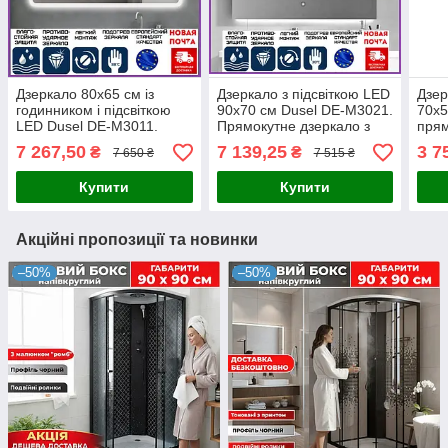
Дзеркало 80х65 см із
Дзеркало з підсвіткою LED
Дзер
годинником і підсвіткою
90х70 см Dusel DE-M3021.
70х5
LED Dusel DE-M3011.
Прямокутне дзеркало з
прям
Дзеркало для ванної
антизапотіванням для
анти
7 267,50
7 139,25
3 7
₴
₴
7 650 ₴
7 515 ₴
кімнати з
ванних кімнат
регу
антизапотіванням
Купити
Купити
Акційні пропозиції та новинки
–50%
–50%