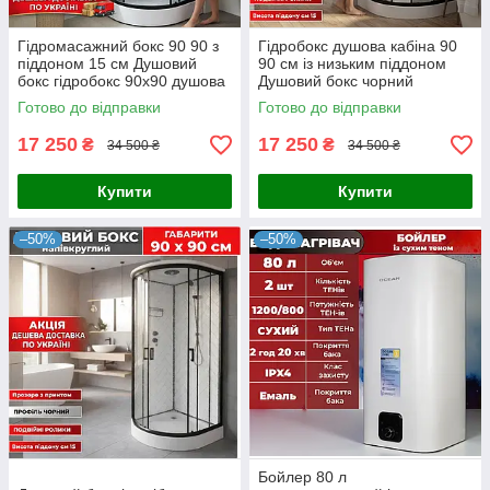
Гідромасажний бокс 90 90 з
Гідробокс душова кабіна 90
піддоном 15 см Душовий
90 см із низьким піддоном
бокс гідробокс 90х90 душова
Душовий бокс чорний
кабіна чорний профіль
профіль
Готово до відправки
Готово до відправки
піддон низький
17 250
17 250
₴
₴
34 500 ₴
34 500 ₴
Купити
Купити
–50%
–50%
Бойлер 80 л