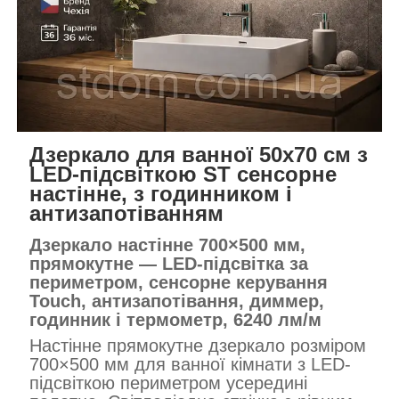
Дзеркало для ванної 50х70 см з
LED-підсвіткою ST сенсорне
настінне, з годинником і
антизапотіванням
Дзеркало настінне 700×500 мм,
прямокутне — LED-підсвітка за
периметром, сенсорне керування
Touch, антизапотівання, диммер,
годинник і термометр, 6240 лм/м
Настінне прямокутне дзеркало розміром
700×500 мм для ванної кімнати з LED-
підсвіткою периметром усередині