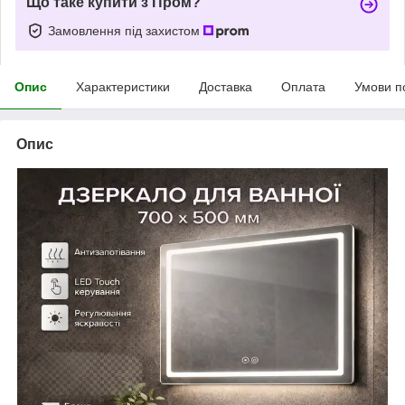
Що таке купити з Пром?
Замовлення під захистом
Опис
Характеристики
Доставка
Оплата
Умови п
Опис