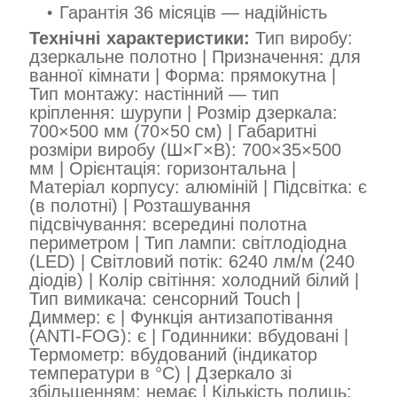
Гарантія 36 місяців — надійність
Технічні характеристики:
Тип виробу:
дзеркальне полотно | Призначення: для
ванної кімнати | Форма: прямокутна |
Тип монтажу: настінний — тип
кріплення: шурупи | Розмір дзеркала:
700×500 мм (70×50 см) | Габаритні
розміри виробу (Ш×Г×В): 700×35×500
мм | Орієнтація: горизонтальна |
Матеріал корпусу: алюміній | Підсвітка: є
(в полотні) | Розташування
підсвічування: всередині полотна
периметром | Тип лампи: світлодіодна
(LED) | Світловий потік: 6240 лм/м (240
діодів) | Колір світіння: холодний білий |
Тип вимикача: сенсорний Touch |
Диммер: є | Функція антизапотівання
(ANTI-FOG): є | Годинники: вбудовані |
Термометр: вбудований (індикатор
температури в °C) | Дзеркало зі
збільшенням: немає | Кількість полиць: