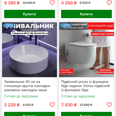
9 280
4 260
₴
₴
18 560 ₴
8 520 ₴
Купити
Купити
–50%
–50%
Умивальник 40 см на
Підвісний унітаз із функцією
стільницю кругла накладна
біде сидіння Унітаз підвісний
раковина накладна чаша
із функцією біде
Готово до відправки
Готово до відправки
2 226
7 830
₴
₴
4 452 ₴
15 660 ₴
Купити
Купити