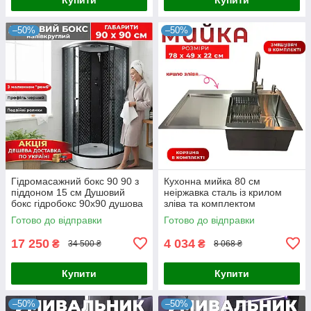
–50%
–50%
Гідромасажний бокс 90 90 з
Кухонна мийка 80 см
піддоном 15 см Душовий
неіржавка сталь із крилом
бокс гідробокс 90х90 душова
зліва та комплектом
кабіна чорний профіль
аксесуарів і змішувачем
Готово до відправки
Готово до відправки
піддон низький
17 250
4 034
₴
₴
34 500 ₴
8 068 ₴
Купити
Купити
–50%
–50%