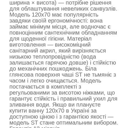
ширина × висота) — потрібне рішення
для облаштування невеликих санвузлів.
Модель 120х70 має популярність
завдяки своїй ергономічності: вона
займає мінімум місця, але водночас є
повноцінним сантехнічним обладнанням
для щоденної гігієни. Матеріал
виготовлення — високоміцний
санітарний акрил, який вирізняється
низькою теплопровідністю (вода
залишається гарячою довше) і стійкістю
до механічних пошкоджень. Біла
глянсова поверхня чаші ST не тьмяніє з
часом і легко очищається. Модель
постачається в комплекті з
регульованими за висотою ніжками, що
гарантує стійкість і правильний ухил для
зливання води. Якщо ви плануєте
купити ванну 120х70 в Україні за
доступною ціною і з гарантією якості —
модель ST стане оптимальним вибором.