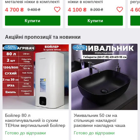
металеві ніжки в комплекті
ніжки в комплекті
регу
ніжк
4 700
4 100
4 6
₴
₴
9 400 ₴
8 200 ₴
Купити
Купити
Акційні пропозиції та новинки
–50%
–50%
Бойлер 80 л
Умивальник 50 см на
накопичувальний із сухим
стільницю накладної
ТЕНом вертикальний Бойлер
раковини накладна чаша
80 літрів із сухим теном
чорний матовий
Готово до відправки
Готово до відправки