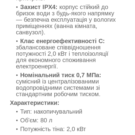
Захист IPX4:
корпус стійкий до
бризок води з будь-якого напрямку
— безпечна експлуатація у вологих
приміщеннях (ванна кімната,
санвузол).
Клас енергоефективності C:
збалансоване співвідношення
потужності 2,0 кВт і теплоізоляції
для економного споживання
електроенергії.
Номінальний тиск 0,7 МПа:
сумісний із централізованими
водопровідними системами зі
стандартним робочим тиском.
Характеристики:
Тип: накопичувальний
Об'єм: 80 л
Потужність тіна: 2,0 кВт