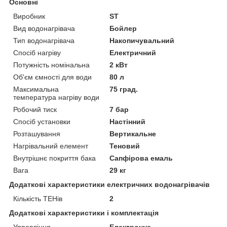
Основні
Виробник
ST
Вид водонагрівача
Бойлер
Тип водонагрівача
Накопичувальний
Спосіб нагріву
Електричний
Потужність номінальна
2 кВт
Об'єм ємності для води
80 л
Максимальна
75 град.
температура нагріву води
Робочий тиск
7 бар
Спосіб установки
Настінний
Розташування
Вертикальне
Нагрівальний елемент
Теновий
Внутрішнє покриття бака
Сапфірова емаль
Вага
29 кг
Додаткові характеристики електричних водонагрівачів
Кількість ТЕНів
2
Додаткові характеристики і комплектація