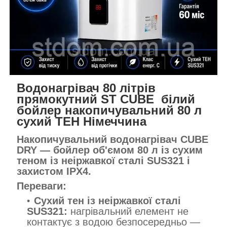
Водонагрівач 80 літрів
прямокутний ST CUBE білий
бойлер накопичувальний 80 л
сухий ТЕН Німеччина
Накопичувальний водонагрівач CUBE
DRY — бойлер об'ємом 80 л із сухим
теном із неіржавкої сталі SUS321 і
захистом IPX4.
Переваги:
Сухий тен із неіржавкої сталі
SUS321:
нагрівальний елемент не
контактує з водою безпосередньо —