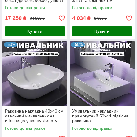
бокс гідробокс 90х90 душова
зліва та комплектом
кабіна чорний профіль
аксесуарів і змішувачем
Готово до відправки
Готово до відправки
піддон низький
17 250
4 034
₴
₴
34 500 ₴
8 068 ₴
Купити
Купити
–50%
–50%
Раковина накладна 49х40 см
Умивальник накладний
овальний умивальник на
прямокутний 50х44 підвісна
стільницю у ванну кімнату
раковина
Готово до відправки
Готово до відправки