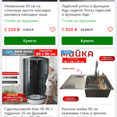
Умивальник 40 см на
Підвісний унітаз із функцією
стільницю кругла накладна
біде сидіння Унітаз підвісний
раковина накладна чаша
із функцією біде
Готово до відправки
Готово до відправки
2 226
7 830
₴
₴
4 452 ₴
15 660 ₴
Купити
Купити
–50%
–50%
Гідромасажний бокс 90 90 з
Кухонна мийка 80 см
піддоном 15 см Душовий
неіржавка сталь із крилом