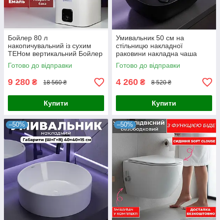
Бойлер 80 л
Умивальник 50 см на
накопичувальний із сухим
стільницю накладної
ТЕНом вертикальний Бойлер
раковини накладна чаша
80 літрів із сухим теном
чорний матовий
Готово до відправки
Готово до відправки
9 280
4 260
₴
₴
18 560 ₴
8 520 ₴
Купити
Купити
–50%
–50%