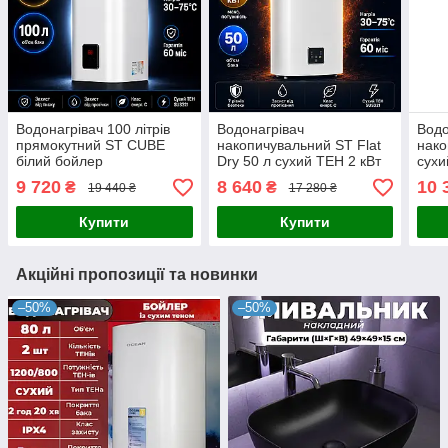
Водонагрівач 100 літрів
Водонагрівач
Водо
прямокутний ST CUBE
накопичувальний ST Flat
нако
білий бойлер
Dry 50 л сухий ТЕН 2 кВт
сухи
накопичувальний 100 л
бойлер 50 літрів плоский
бойл
9 720
8 640
10 
₴
₴
19 440 ₴
17 280 ₴
сухий ТЕН 2 кВт
Купити
Купити
Акційні пропозиції та новинки
–50%
–50%