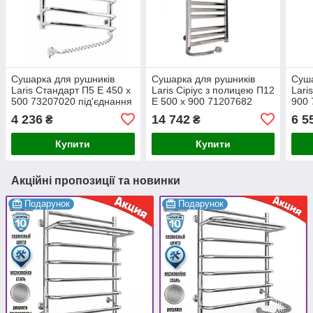
Сушарка для рушників
Сушарка для рушників
Суша
Laris Стандарт П5 Е 450 х
Laris Сіріус з полицею П12
Lari
500 73207020 під'єднання
Е 500 х 900 71207682
900 
праворуч
під'єднання зліва
прав
4 236
14 742
6 5
₴
₴
Купити
Купити
Акційні пропозиції та новинки
Подарунок
Подарунок