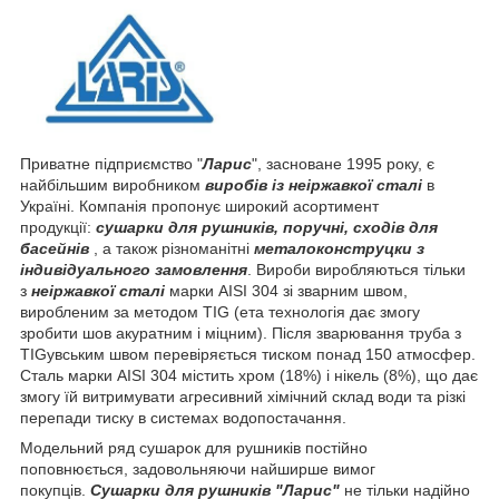
Приватне підприємство "
Ларис
", засноване 1995 року, є
найбільшим виробником
виробів із неіржавкої сталі
в
Україні. Компанія пропонує широкий асортимент
продукції:
сушарки для рушників, поручні, сходів для
басейнів
, а також різноманітні
металоконструцки з
індивідуального замовлення
. Вироби виробляються тільки
з
неіржавкої сталі
марки AISI 304 зі зварним швом,
виробленим за методом TIG (ета технологія дає змогу
зробити шов акуратним і міцним). Після зварювання труба з
TIGувським швом перевіряється тиском понад 150 атмосфер.
Сталь марки AISI 304 містить хром (18%) і нікель (8%), що дає
змогу їй витримувати агресивний хімічний склад води та різкі
перепади тиску в системах водопостачання.
Модельний ряд сушарок для рушників постійно
поповнюється, задовольняючи найширше вимог
покупців.
Сушарки для рушників "Ларис"
не тільки надійно