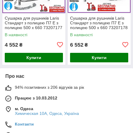
Сушарка для рушників Laris
Сушарка для рушників Laris
Стандарт з полицею П7 Е з
Стандарт з полицею П7 Е з
полицею 500 х 660 73207177
полицею 500 х 660 73207178
під'єднання зліва
під'єднання праворуч
В наявності
В наявності
4 552
6 552
₴
₴
Купити
Купити
Про нас
94% позитивних з 206 відгуків за рік
Працює з 10.03.2012
м. Одеса
Химическая 10А, Одеса, Україна
Контакти