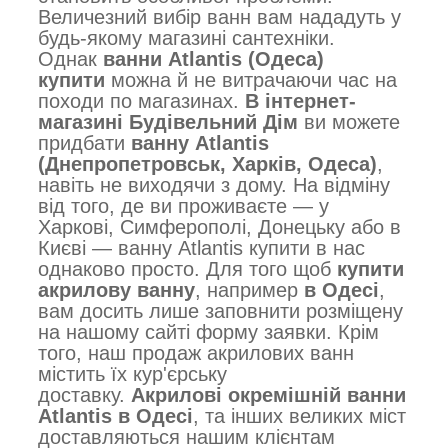
Величезний вибір ванн вам нададуть у
будь-якому магазині сантехніки.
Однак
ванни Atlantis (Одеса)
купити
можна й не витрачаючи час на
походи по магазинах.
В інтернет-
магазині Будівельний Дім
ви можете
придбати
ванну Atlantis
(Днепропетровськ, Харків, Одеса)
,
навіть не виходячи з дому. На відміну
від того, де ви проживаєте — у
Харкові, Симферополі, Донецьку або в
Києві — ванну Atlantis купити в нас
однаково просто. Для того щоб
купити
акрилову ванну
, например
в Одесі
,
вам досить лише заповнити розміщену
на нашому сайті форму заявки. Крім
того, наш продаж акрилових ванн
містить їх кур'єрську
доставку.
Акрилові окремішній ванни
Atlantis в Одесі
, та інших великих міст
доставляються нашим клієнтам