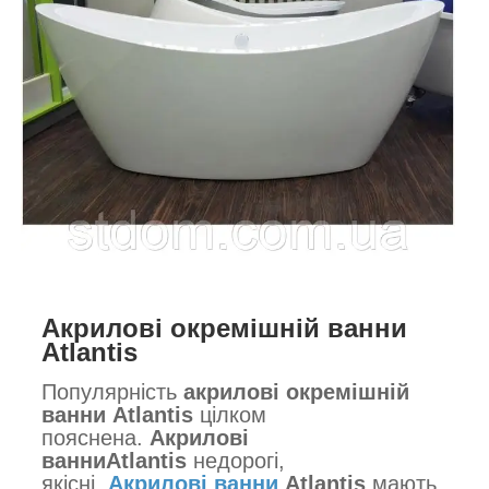
Акрилові окремішній ванни
Atlantis
Популярність
акрилові окремішній
ванни Atlantis
цілком
пояснена.
Акрилові
ванниAtlantis
недорогі,
якісні.
Акрилові ванни
Atlantis
мають