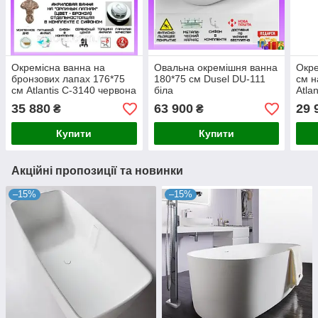
Окремісна ванна на
Овальна окремішня ванна
Окре
бронзових лапах 176*75
180*75 см Dusel DU-111
см н
см Atlantis C-3140 червона
біла
Atla
35 880
63 900
29 
₴
₴
Купити
Купити
Акційні пропозиції та новинки
–15%
–15%