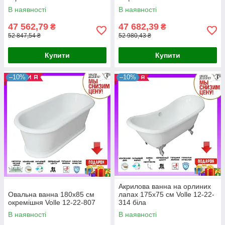
В наявності
В наявності
47 562,79
47 682,39
₴
₴
52 847,54 ₴
52 980,43 ₴
Купити
Купити
–10%
–10%
Акрилова ванна на орлиних
Овальна ванна 180x85 см
лапах 175x75 см Volle 12-22-
окремішня Volle 12-22-807
314 біла
В наявності
В наявності