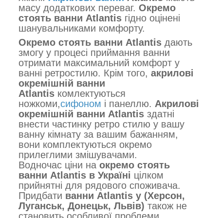
масу додаткових переваг.
Окремо
стоять ванни Atlantis
гідно оцінені
шанувальниками комфорту.
Окремо стоять ванни Atlantis
дають
змогу у процесі приймання ванни
отримати максимальний комфорт у
ванні ретростилю. Крім того,
акрилові
окремішній ванни
Atlantis
комлектуються
ножкоми,
сифоном
і панеллю.
Акрилові
окремішній ванни Atlantis
здатні
внести частинку ретро стилю у вашу
ванну кімнату за вашим бажанням,
вони комплектуються окремо
прилеглими змішувачами.
Водночас ціни на
окремо стоять
ванни Atlantis в Україні
цілком
прийнятні для рядового споживача.
Придбати
ванни Atlantis у (Херсон,
Луганськ, Донецьк, Львів)
також не
становить особливої проблеми.