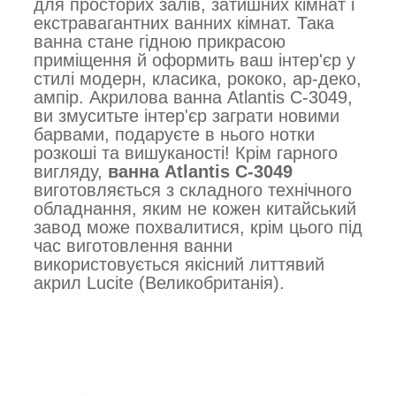
для просторих залів, затишних кімнат і
екстравагантних ванних кімнат. Така
ванна стане гідною прикрасою
приміщення й оформить ваш інтер'єр у
стилі модерн, класика, рококо, ар-деко,
ампір. Акрилова ванна Atlantis C-3049,
ви змуситьте інтер'єр заграти новими
барвами, подаруєте в нього нотки
розкоші та вишуканості! Крім гарного
вигляду,
ванна Atlantis C-3049
виготовляється з складного технічного
обладнання, яким не кожен китайський
завод може похвалитися, крім цього під
час виготовлення ванни
використовується якісний литтявий
акрил Lucite (Великобританія).