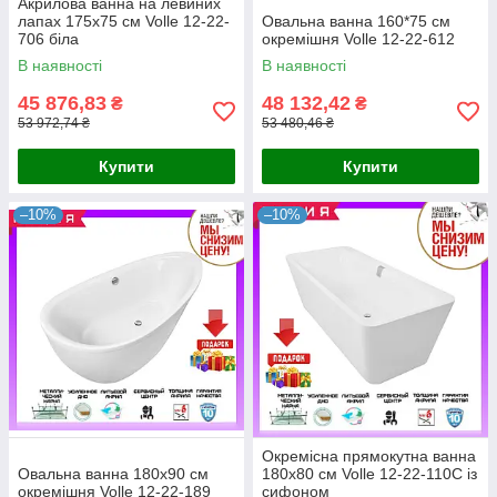
Акрилова ванна на левиних
лапах 175x75 см Volle 12-22-
Овальна ванна 160*75 см
706 біла
окремішня Volle 12-22-612
В наявності
В наявності
45 876,83
48 132,42
₴
₴
53 972,74 ₴
53 480,46 ₴
Купити
Купити
–10%
–10%
Окремісна прямокутна ванна
Овальна ванна 180x90 см
180x80 см Volle 12-22-110C із
окремішня Volle 12-22-189
сифоном