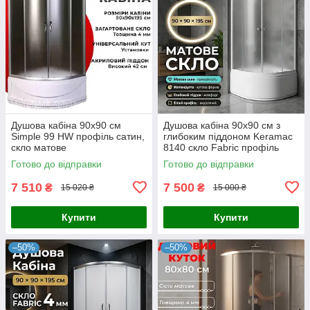
Душова кабіна 90x90 см
Душова кабіна 90x90 см з
Simple 99 HW профіль сатин,
глибоким піддоном Keramac
скло матове
8140 скло Fabric профіль
білий
Готово до відправки
Готово до відправки
7 510
7 500
₴
₴
15 020 ₴
15 000 ₴
Купити
Купити
–50%
–50%