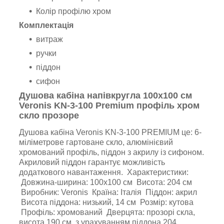
Колір профілю хром
Комплектація
витраж
ручки
піддон
сифон
Душова кабіна напівкругла
100х100 см
Veronis KN-3-100 Premium профіль хром
скло прозоре
Душова кабіна Veronis KN-3-100 PREMIUM це: 6-
міліметрове гартоване скло, алюмінієвий
хромований профіль, піддон з акрилу із сифоном.
Акриловий піддон гарантує можливість
додаткового навантаження. Характеристики:
Довжина-ширина: 100х100 см Висота: 204 см
Виробник: Veronis Країна: Італія Піддон: акрил
Висота піддона: низький, 14 см Розмір: кутова
Профіль: хромований Дверцята: прозорі скла,
висота 190 см, з урахуванням піддона 204