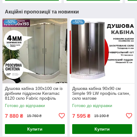
Акційні пропозиції та новинки
–50%
–50%
Душова кабіна 100x100 см із
Душова кабіна 90x90 см
дрібним піддоном Keramac
Simple 99 LW профіль сатин,
8120 скло Fabric профіль
скло матове
сатин
Готово до відправки
Готово до відправки
7 880
7 595
₴
₴
15 760 ₴
15 190 ₴
Купити
Купити