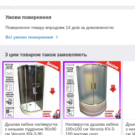
Умови повернення
Повернення товару впродовж 14 днів за домовленістю
Всі умови повернення
З цим товаром також замовляють
Душова кабіна напівкругла
Напівкругла душова кабіна
Душо
з низьким піддоном 90х90
100х100 см Veronis KV-3-
з ни
см Veronis KN-3-90
100 матове скло
см V