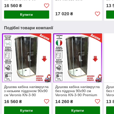
Premium прозоре скло
про
16 560
13 
₴
17 020
₴
Купити
Подібні товари компанії
Душова кабіна напівкругла
Душова кабіна напівкругла
Душо
з низьким піддоном 90х90
без піддона 90х90 см
без 
см Veronis KN-3-90
Veronis KN-3-90 Premium
Vero
Premium прозоре скло
прозоре скло
проз
16 560
14 260
13 
₴
₴
Купити
Купити