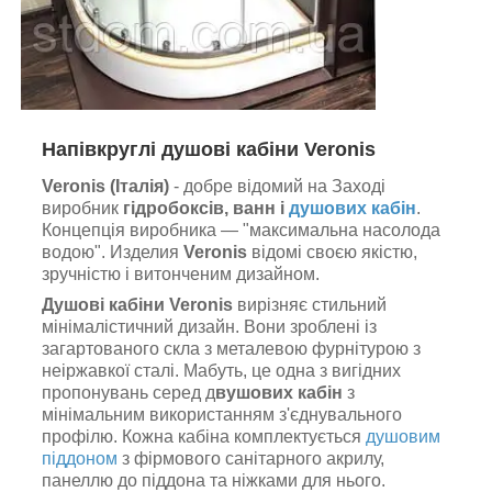
Напівкруглі душові кабіни
Veronis
Veronis (Італія)
- добре відомий на Заході
виробник
гідробоксів, ванн і
душових кабін
.
Концепція виробника — "максимальна насолода
водою". Изделия
Veronis
відомі своєю якістю,
зручністю і витонченим дизайном.
Душові кабіни Veronis
вирізняє стильний
мінімалістичний дизайн. Вони зроблені із
загартованого скла з металевою фурнітурою з
неіржавкої сталі. Мабуть, це одна з вигідних
пропонувань серед д
вушових кабін
з
мінімальним використанням з'єднувального
профілю. Кожна кабіна комплектується
душовим
піддоном
з фірмового санітарного акрилу,
панеллю до піддона та ніжками для нього.