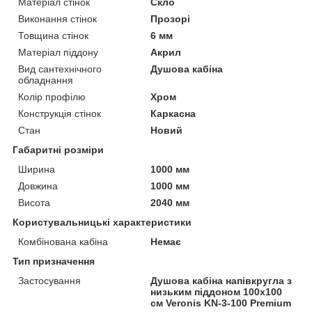
Матеріал стінок
Скло
Виконання стінок
Прозорі
Товщина стінок
6 мм
Матеріал піддону
Акрил
Вид сантехнічного
Душова кабіна
обладнання
Колір профілю
Хром
Конструкція стінок
Каркасна
Стан
Новий
Габаритні розміри
Ширина
1000 мм
Довжина
1000 мм
Висота
2040 мм
Користувальницькі характеристики
Комбінована кабіна
Немає
Тип призначення
Застосування
Душова кабіна напівкругла з
низьким піддоном 100х100
см Veronis KN-3-100 Premium