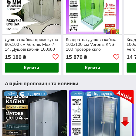
Душова кабіна прямокутна
Квадратна душова кабіна
Квад
80х100 см Veronis Flex-7-
100х100 см Veronis KNS-
100х
14. Душові кабіни 100х80
100 прозоре скло
Vero
см
скло
15 180
15 870
14 
₴
₴
Купити
Купити
Акційні пропозиції та новинки
–50%
Подарунок
–50%
Подарунок