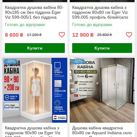
Квадратна душова кабіна 80-
Квадратна душова кабіна з
90х185 см без піддона Eger
піддоном 80х80 см Eger Viz
Viz 599-005/1 без піддона
599-005 профіль білий/скло
Zuzmara
Готово до відправки
Готово до відправки
8 600
12 900
₴
₴
17 200 ₴
25 800 ₴
Купити
Купити
–50%
–50%
Квадратна душова кабіна з
Душова кабіна квадратна
піддоном 90х90 см Eger Viz
80х80 см Aquanil Indiana скло