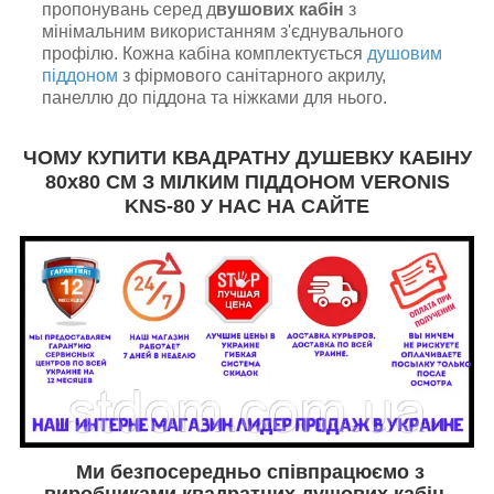
пропонувань серед д
вушових кабін
з
мінімальним використанням з'єднувального
профілю. Кожна кабіна комплектується
душовим
піддоном
з фірмового санітарного акрилу,
панеллю до піддона та ніжками для нього.
ЧОМУ КУПИТИ КВАДРАТНУ ДУШЕВКУ КАБІНУ
80х80
СМ З МІЛКИМ ПІДДОНОМ VERONIS
KNS-80 У НАС НА САЙТЕ
Ми безпосередньо співпрацюємо з
виробниками квадратних душових кабін,