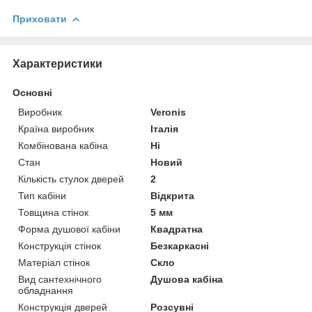
Приховати
Характеристики
Основні
Виробник
Veronis
Країна виробник
Італія
Комбінована кабіна
Ні
Стан
Новий
Кількість стулок дверей
2
Тип кабіни
Відкрита
Товщина стінок
5 мм
Форма душової кабіни
Квадратна
Конструкція стінок
Безкаркасні
Матеріал стінок
Скло
Вид сантехнічного
Душова кабіна
обладнання
Конструкція дверей
Розсувні